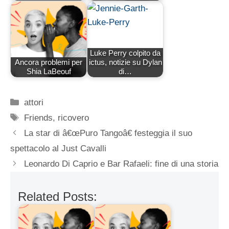
Luke Perry colpito da
Ancora problemi per
ictus, notizie su Dylan
Shia LaBeouf
di…
Categorie
attori
Tag
Friends
,
ricovero
La star di â€œPuro Tangoâ€ festeggia il suo
spettacolo al Just Cavalli
Leonardo Di Caprio e Bar Rafaeli: fine di una storia
Related Posts: