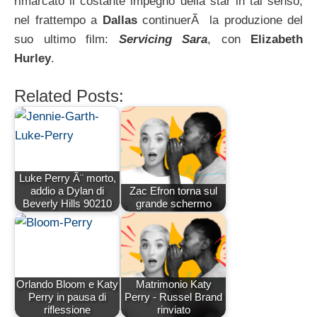
rimarcato il costante impegno della star in tal senso;
nel frattempo a
Dallas
continuerÃ la produzione del
suo ultimo film:
Servicing Sara
, con
Elizabeth
Hurley
.
Related Posts:
Luke Perry Ã¨ morto,
addio a Dylan di
Zac Efron torna sul
Beverly Hills 90210
grande schermo
Orlando Bloom e Katy
Matrimonio Katy
Perry in pausa di
Perry - Russel Brand
riflessione
rinviato