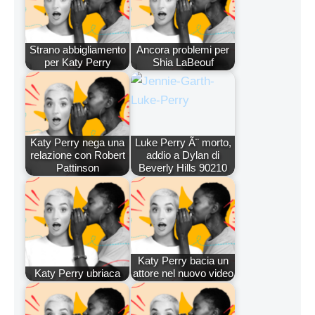
Strano abbigliamento
Ancora problemi per
per Katy Perry
Shia LaBeouf
Katy Perry nega una
Luke Perry Ã¨ morto,
relazione con Robert
addio a Dylan di
Pattinson
Beverly Hills 90210
Katy Perry bacia un
Katy Perry ubriaca
attore nel nuovo video