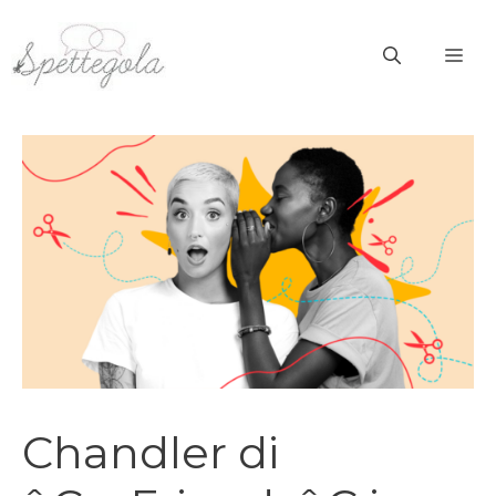
Vai
al
ME
contenuto
Chandler di