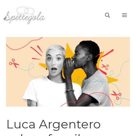
Vai
al
ME
contenuto
Luca Argentero