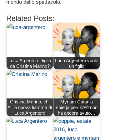
mondo dello spettacolo.
Related Posts:
Luca Argentero, figlio
Luca Argentero vuole
da Cristina Marino?
un figlio
Cristina Marino, chi
Myriam Catania
Ã¨ la nuova fiamma di
spiega perchÃ© non
Luca Argentero
ha ancora avuto…