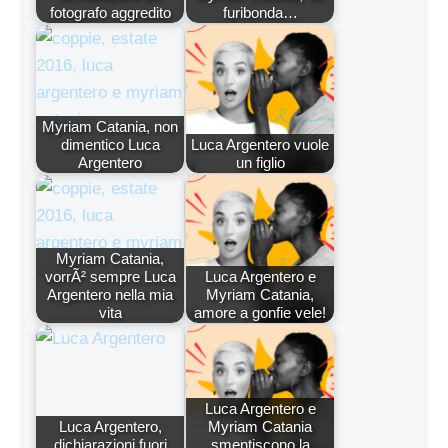
fotografo aggredito
furibonda…
Myriam Catania, non
dimentico Luca
Luca Argentero vuole
Argentero
un figlio
Myriam Catania,
vorrÃ² sempre Luca
Luca Argentero e
Argentero nella mia
Myriam Catania,
vita
amore a gonfie vele!
Luca Argentero e
Luca Argentero,
Myriam Catania
dichiarazioni fuori
smentiscono la