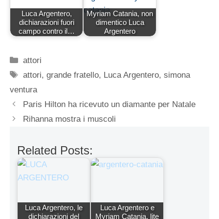
Luca Argentero,
Myriam Catania, non
dichiarazioni fuori
dimentico Luca
campo contro il…
Argentero
Categorie
attori
Tag
attori
,
grande fratello
,
Luca Argentero
,
simona
ventura
Paris Hilton ha ricevuto un diamante per Natale
Rihanna mostra i muscoli
Related Posts:
Luca Argentero, le
Luca Argentero e
dichiarazioni del
Myriam Catania, lite