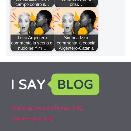
campo contro il…
crisi…
Luca Argentero
Simona Izzo
commenta la scena di
commenta la coppia
nudo nel film…
Argentero-Catania
Dichiarazione sulla Privacy (UE)
Cookie Policy (UE)