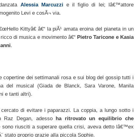
idanzata
Alessia Marcuzzi
e il figlio di lei; lâ€™attore
imogenito Levi e cosÃ¬ via.
œHello Kittyâ€ â€“ la piÃ¹ amata eroina del pianeta in un
a, ricco di musica e movimento â€“
Pietro Taricone e Kasia
 anni
.
e copertine dei settimanali rosa e sui blog del gossip tutti i
rima del musical (Giada de Blanck, Sara Varone, Manila
e tanti altri).
ercato di evitare i paparazzi. La coppia, a lungo sotto i
con Raz Degan, adesso
ha ritrovato un equilibrio che
 sono riusciti a superare quella crisi, aveva detto lâ€™ex
¨ stato proprio grazie alla piccola Sophie.