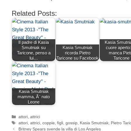
Related Posts:
Il padre di Kasia
Kasia Smutni
Smutniak su
Kasia Smutniak
cuore aperto
Taricone, penso a
ricorda Pietro
manca Piet
lui…
Taricone su Facebook
Taricone
Kasia Smutniak
mamma, Ã¨ nato
Leone
Categorie
attori
,
attrici
Tag
attori
,
attrici
,
coppie
,
figli
,
gossip
,
Kasia Smutniak
,
Pietro Tar
Britney Spears svende la villa di Los Angeles