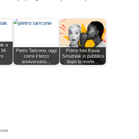
ak a
: Mi
Pietro Taricone, oggi
Prime foto Kasia
ro
corre il terzo
Smutniak in pubblico
anniversario…
dopo la morte…
icone