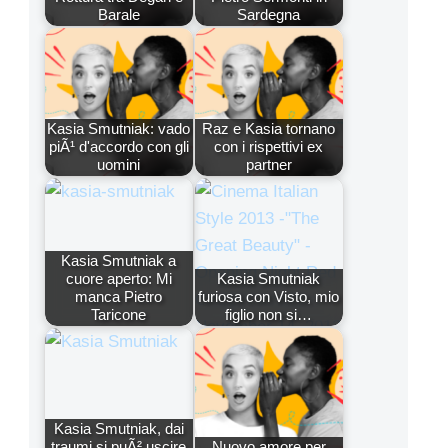
Barale
Sardegna
Kasia Smutniak: vado
Raz e Kasia tornano
piÃ¹ d'accordo con gli
con i rispettivi ex
uomini
partner
Kasia Smutniak a
cuore aperto: Mi
Kasia Smutniak
manca Pietro
furiosa con Visto, mio
Taricone
figlio non si…
Kasia Smutniak, dai
traumi si puÃ² uscire
Nuovo amore per