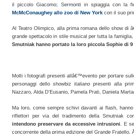
il piccolo Giacomo; Sermonti in spiaggia con la f
McMcConaughey allo zoo di New York
con il suo pr
Al Teatro Olimpico, alla prima romana dello show di â€
grande spettacolo in stile musical per tutta la famigli
Smutniak hanno portato la loro piccola Sophie di 9
Molti i fotografi presenti allâ€™evento per portare sull
personaggi dello showbiz italiano presenti alla p
Nazzaro, Alda D’Eusanio, Pamela Prati, Daniela Martani 
Ma loro, come sempre schivi davanti ai flash, hanno c
riflettori per via del tradimento della Smutniak 
intendono preservare da eccessive intrusioni
. E se
concorrente della prima edizione del Grande Fratello, Ã