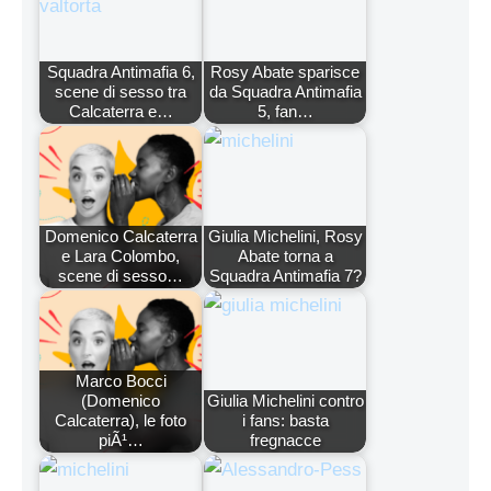
Squadra Antimafia 6,
Rosy Abate sparisce
scene di sesso tra
da Squadra Antimafia
Calcaterra e…
5, fan…
Domenico Calcaterra
Giulia Michelini, Rosy
e Lara Colombo,
Abate torna a
scene di sesso…
Squadra Antimafia 7?
Marco Bocci
(Domenico
Giulia Michelini contro
Calcaterra), le foto
i fans: basta
piÃ¹…
fregnacce