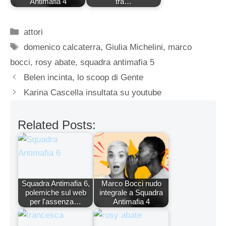
Antimafia 4
tra…
Categorie
attori
Tag
domenico calcaterra
,
Giulia Michelini
,
marco
bocci
,
rosy abate
,
squadra antimafia 5
Belen incinta, lo scoop di Gente
Karina Cascella insultata su youtube
Related Posts:
Squadra Antimafia 6,
Marco Bocci nudo
polemiche sul web
integrale a Squadra
per l'assenza…
Antimafia 4