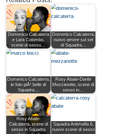
Domenico Calcaterra
Domenico Calcaterra,
e Lara Colombo,
nuovo amore sul set
scene di sesso…
di Squadra…
Domenico Calcaterra,
Rosy Abate-Dante
le foto piÃ¹ belle di
Mezzanotte, scene di
Squadra…
sesso in…
Rosy Abate-
Calcaterra, scene di
Squadra Antimafia 6,
sesso in Squadra
nuove scene di sesso