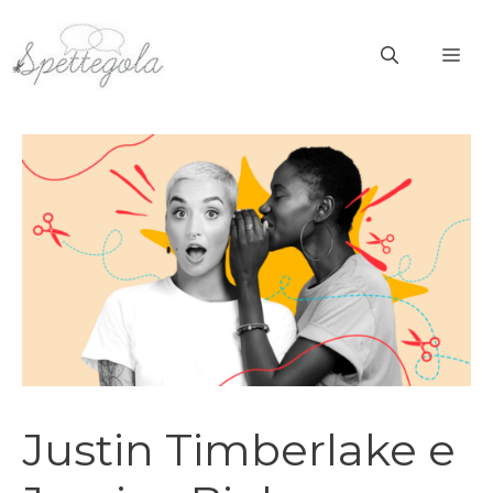
Vai
al
ME
contenuto
Justin Timberlake e