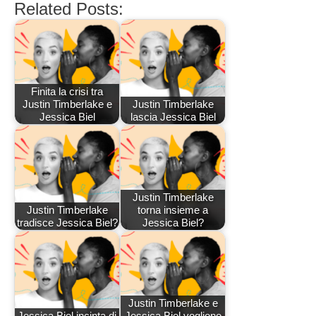
Related Posts:
Finita la crisi tra
Justin Timberlake e
Justin Timberlake
Jessica Biel
lascia Jessica Biel
Justin Timberlake
Justin Timberlake
torna insieme a
tradisce Jessica Biel?
Jessica Biel?
Justin Timberlake e
Jessica Biel incinta di
Jessica Biel vogliono