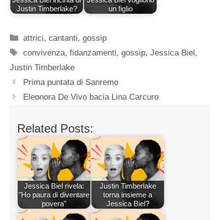
Justin Timberlake?
un figlio
Categorie
attrici
,
cantanti
,
gossip
Tag
convivenza
,
fidanzamenti
,
gossip
,
Jessica Biel
,
Justin Timberlake
Prima puntata di Sanremo
Eleonora De Vivo bacia Lina Carcuro
Related Posts:
Jessica Biel rivela:
Justin Timberlake
"Ho paura di diventare
torna insieme a
povera"
Jessica Biel?