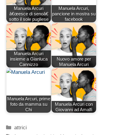
Manuela Arcuri
Manuela Arcuri,
â€œesce di senoâ€
pancione in mostra su
sotto il sole pugliese
facebook
Manuela Arcuri
insieme a Gianluca
Nuovo amore per
Cannizzo
Manuela Arcuri
Manuela Arcuri, prime
foto da mamma su
Manuela Arcuri con
Chi
Giovanni ad Amalfi
Categorie
attrici