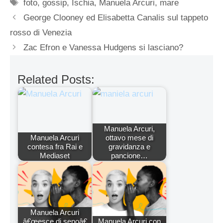
Tag
foto
,
gossip
,
Ischia
,
Manuela Arcuri
,
mare
George Clooney ed Elisabetta Canalis sul tappeto
rosso di Venezia
Zac Efron e Vanessa Hudgens si lasciano?
Related Posts:
Manuela Arcuri,
Manuela Arcuri
ottavo mese di
contesa fra Rai e
gravidanza e
Mediaset
pancione…
Manuela Arcuri
â€œesce di senoâ€
Manuela Arcuri con