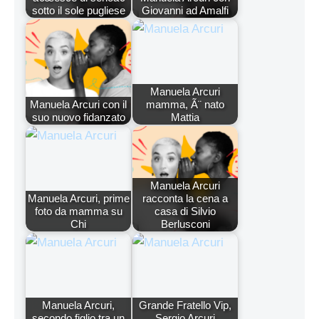
sotto il sole pugliese
Giovanni ad Amalfi
Manuela Arcuri
Manuela Arcuri con il
mamma, Ã¨ nato
suo nuovo fidanzato
Mattia
Manuela Arcuri
Manuela Arcuri, prime
racconta la cena a
foto da mamma su
casa di Silvio
Chi
Berlusconi
Manuela Arcuri,
Grande Fratello Vip,
secondo figlio tra un
Sergio Arcuri