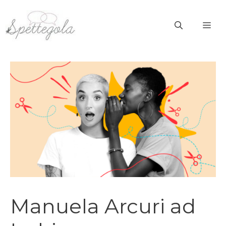
Vai
al
ME
contenuto
Manuela Arcuri ad