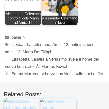
Alessandra Celentano
contro Nicole Marin
Alessandra Celentano
ad Amici 12
in love
Categorie
ballerini
Tag
alessandra celentano
,
Amici 12
,
anticipazioni
amici 12
,
Maria De Filippi
Elisabetta Canalis a Verissimo svela il nome del
nuovo fidanzato: Ã¨ Marcus Kowal
Emma Marrone scherza con Nesli sulle voci di flirt
Related Posts: