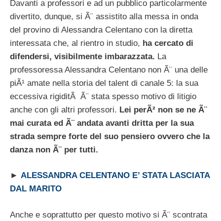
Davanti a professori e ad un pubblico particolarmente
divertito, dunque, si Ã¨ assistito alla messa in onda
del provino di Alessandra Celentano con la diretta
interessata che, al rientro in studio,
ha cercato di
difendersi, visibilmente imbarazzata.
La
professoressa Alessandra Celentano non Ã¨ una delle
piÃ¹ amate nella storia del talent di canale 5: la sua
eccessiva rigiditÃ Ã¨ stata spesso motivo di litigio
anche con gli altri professori.
Lei perÃ² non se ne Ã¨
mai curata ed Ã¨ andata avanti dritta per la sua
strada sempre forte del suo pensiero ovvero che la
danza non Ã¨ per tutti.
►
ALESSANDRA CELENTANO E’ STATA LASCIATA
DAL MARITO
Anche e soprattutto per questo motivo si Ã¨ scontrata