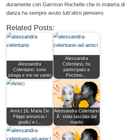
duramente con Garrison Rochelle che in materia di
danza ha sempre avuto tutt’altro pensiero.
Related Posts:
Alessandra
Alessandra
Celentano, ho
Celentano: sono
partecipato a
strega e me ne vanto
Pechino…
Amici 16, Maria De
Alessandra Celentano
Filippi annuncia i
Ã¨ stata lasciata dal
giudici e i…
marito