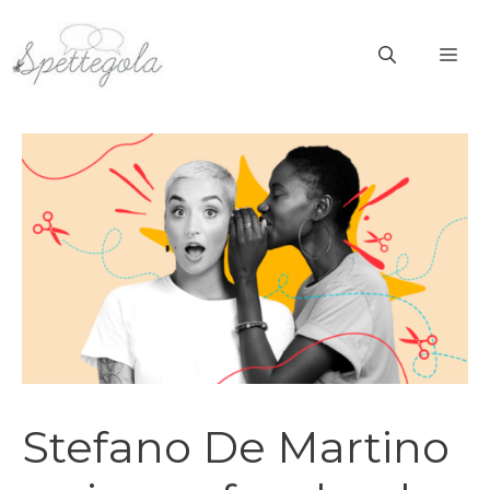
Vai
al
ME
contenuto
Stefano De Martino