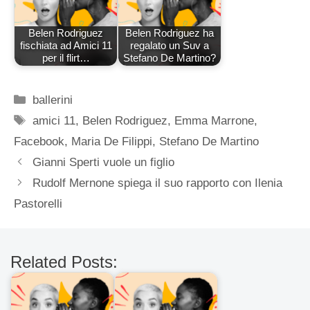
Belen Rodriguez
Belen Rodriguez ha
fischiata ad Amici 11
regalato un Suv a
per il flirt…
Stefano De Martino?
Categorie
ballerini
Tag
amici 11
,
Belen Rodriguez
,
Emma Marrone
,
Facebook
,
Maria De Filippi
,
Stefano De Martino
Gianni Sperti vuole un figlio
Rudolf Mernone spiega il suo rapporto con Ilenia
Pastorelli
Related Posts: