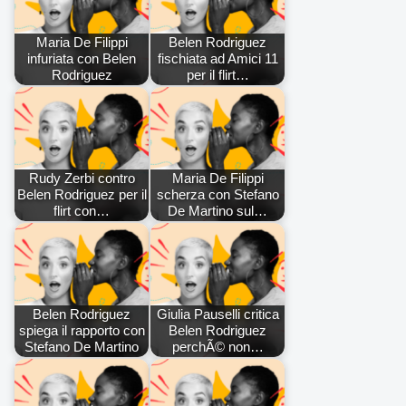
Maria De Filippi
Belen Rodriguez
infuriata con Belen
fischiata ad Amici 11
Rodriguez
per il flirt…
Rudy Zerbi contro
Maria De Filippi
Belen Rodriguez per il
scherza con Stefano
flirt con…
De Martino sul…
Belen Rodriguez
Giulia Pauselli critica
spiega il rapporto con
Belen Rodriguez
Stefano De Martino
perchÃ© non…