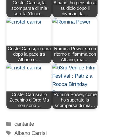
Cristel Carrisi, la
Albano, ho pensato al
scomparsa di mia
suidicio dopo il
sorella Ylenia…
divorzio da…
Cristel Carrisi, in cura
Romina Power su un
dopo la pace tra
ritorno di fiamma con
Albano e…
Albano, mai…
Cristel Carrisi allo
Romina Power, come
Zecchino d'Oro: Ma
ho superato la
non sono…
scomparsa di mia…
Categorie
cantante
Tag
Albano Carrisi