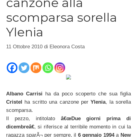
canzone alla
scomparsa sorella
Ylenia
11 Ottobre 2010
di
Eleonora Costa
Albano Carrisi
ha da poco scoperto che sua figlia
Cristel
ha scritto una canzone per
Ylenia
, la sorella
scomparsa.
Il pezzo, intitolato
â€œDue giorni prima di
dicembreâ€
, si riferisce al terribile momento in cui la
ragazza sparÃ¬ per sempre, il
6 gennaio 1994
a
New