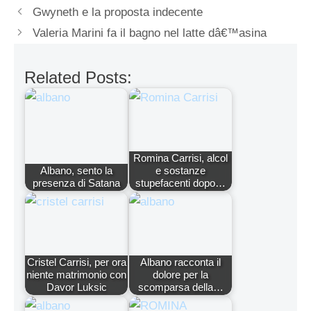
Gwyneth e la proposta indecente
Valeria Marini fa il bagno nel latte dâ€™asina
Related Posts:
Romina Carrisi, alcol
Albano, sento la
e sostanze
presenza di Satana
stupefacenti dopo…
Cristel Carrisi, per ora
Albano racconta il
niente matrimonio con
dolore per la
Davor Luksic
scomparsa della…