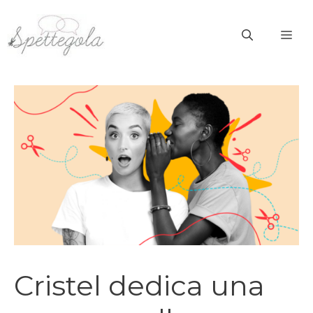
Vai
al
ME
contenuto
Cristel dedica una