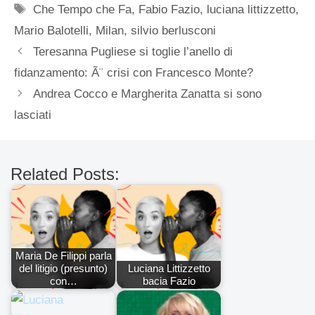
Tag
Che Tempo che Fa
,
Fabio Fazio
,
luciana littizzetto
,
Mario Balotelli
,
Milan
,
silvio berlusconi
Teresanna Pugliese si toglie l’anello di
fidanzamento: Ã¨ crisi con Francesco Monte?
Andrea Cocco e Margherita Zanatta si sono
lasciati
Related Posts:
Maria De Filippi parla
del litigio (presunto)
Luciana Littizzetto
con…
bacia Fazio