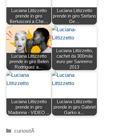
Luciana Littizzetto
Luciana Littizzetto
prende in giro
prende in giro Stefano
Berlusconi a Che…
De…
Luciana Littizzetto,
Luciana Littizzetto
cachet da 300mila
prende in giro Belen
euro per Sanremo
Rodriguez a…
2013
Luciana Littizzetto
Luciana Littizzetto
prende in giro
prende in giro Gabriel
Madonna - VIDEO…
Garko a…
Categorie
curiositÃ