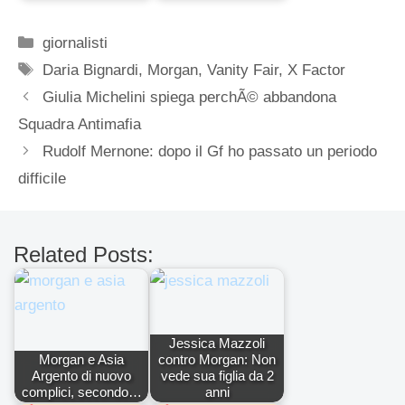
Categorie
giornalisti
Tag
Daria Bignardi
,
Morgan
,
Vanity Fair
,
X Factor
Giulia Michelini spiega perchÃ© abbandona
Squadra Antimafia
Rudolf Mernone: dopo il Gf ho passato un periodo
difficile
Related Posts:
Jessica Mazzoli
Morgan e Asia
contro Morgan: Non
Argento di nuovo
vede sua figlia da 2
complici, secondo…
anni