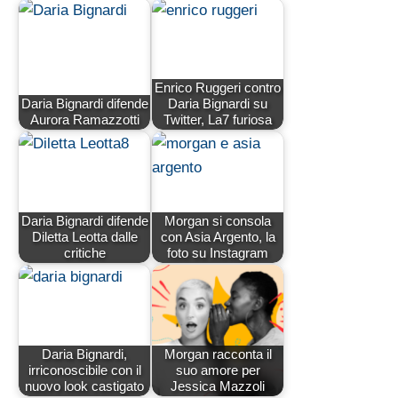
Enrico Ruggeri contro
Daria Bignardi difende
Daria Bignardi su
Aurora Ramazzotti
Twitter, La7 furiosa
Daria Bignardi difende
Morgan si consola
Diletta Leotta dalle
con Asia Argento, la
critiche
foto su Instagram
Daria Bignardi,
Morgan racconta il
irriconoscibile con il
suo amore per
nuovo look castigato
Jessica Mazzoli