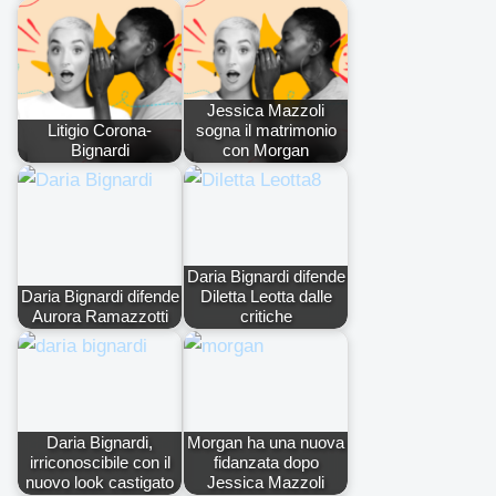
Jessica Mazzoli
Litigio Corona-
sogna il matrimonio
Bignardi
con Morgan
Daria Bignardi difende
Daria Bignardi difende
Diletta Leotta dalle
Aurora Ramazzotti
critiche
Daria Bignardi,
Morgan ha una nuova
irriconoscibile con il
fidanzata dopo
nuovo look castigato
Jessica Mazzoli