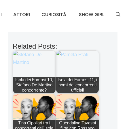
I
ATTORI
CURIOSITÃ
SHOW GIRL
Related Posts:
Isola dei Famosi 10,
Isola dei Famosi 11, i
Stefano De Martino
nomi dei concorrenti
concorrente?
ufficiali
Tina Cipollari tra i
Guendalina Tavassi
concorrenti dell'Isola
flirta con Rossano