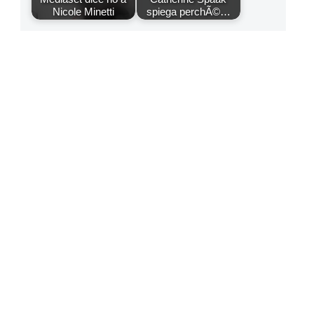
Nicole Minetti
spiega perchÃ©…