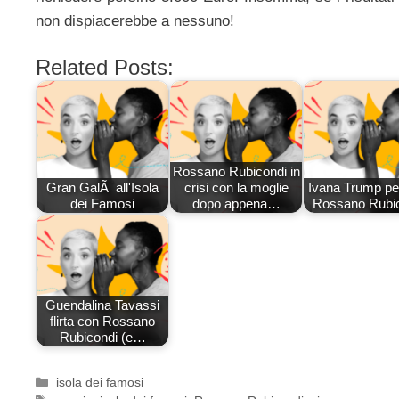
non dispiacerebbe a nessuno!
Related Posts:
Rossano Rubicondi in
Gran GalÃ all'Isola
crisi con la moglie
Ivana Trump pe
dei Famosi
dopo appena…
Rossano Rubi
Guendalina Tavassi
flirta con Rossano
Rubicondi (e…
Categorie
isola dei famosi