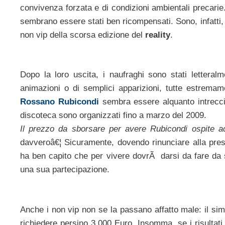
convivenza forzata e di condizioni ambientali precarie. 
sembrano essere stati ben ricompensati. Sono, infatti,
non vip della scorsa edizione del
reality
.
Dopo la loro uscita, i naufraghi sono stati letteralme
animazioni o di semplici apparizioni, tutte estrema
Rossano Rubicondi
sembra essere alquanto intrecciat
discoteca sono organizzati fino a marzo del 2009.
Il prezzo da sborsare per avere Rubicondi ospite a
davveroâ€¦ Sicuramente, dovendo rinunciare alla pre
ha ben capito che per vivere dovrÃ darsi da fare da so
una sua partecipazione.
Anche i non vip non se la passano affatto male: il sim
richiedere persino 3.000 Euro. Insomma, se i risultati 