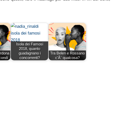
Isola dei Famosi
2018, quanto
rdona
guadagnano i
Tra Belen e Rossano
condi
concorrenti?
c'Ã¨ qualcosa?