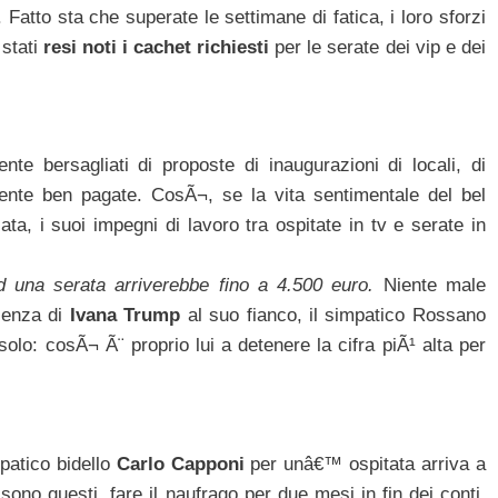
Fatto sta che superate le settimane di fatica, i loro sforzi
 stati
resi noti i cachet richiesti
per le serate dei vip e dei
nte bersagliati di proposte di inaugurazioni di locali, di
mente ben pagate. CosÃ¬, se la vita sentimentale del bel
a, i suoi impegni di lavoro tra ospitate in tv e serate in
d una serata arriverebbe fino a 4.500 euro.
Niente male
senza di
Ivana Trump
al suo fianco, il simpatico Rossano
lo: cosÃ¬ Ã¨ proprio lui a detenere la cifra piÃ¹ alta per
patico bidello
Carlo Capponi
per unâ€™ ospitata arriva a
sono questi, fare il naufrago per due mesi in fin dei conti,