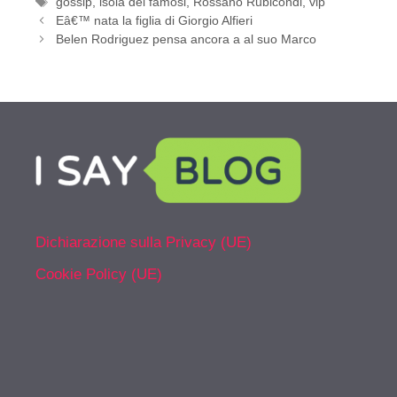
Tag
gossip
,
isola dei famosi
,
Rossano Rubicondi
,
vip
Eâ€™ nata la figlia di Giorgio Alfieri
Belen Rodriguez pensa ancora a al suo Marco
Dichiarazione sulla Privacy (UE)
Cookie Policy (UE)