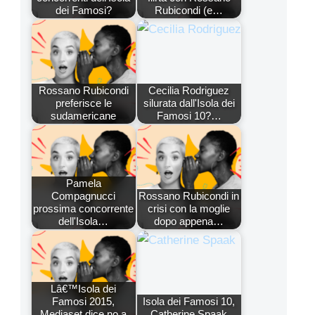
dei Famosi?
Rubicondi (e…
Rossano Rubicondi
Cecilia Rodriguez
preferisce le
silurata dall'Isola dei
sudamericane
Famosi 10?…
Pamela
Compagnucci
Rossano Rubicondi in
prossima concorrente
crisi con la moglie
dell'Isola…
dopo appena…
Lâ€™Isola dei
Famosi 2015,
Isola dei Famosi 10,
Mediaset dice no a
Catherine Spaak