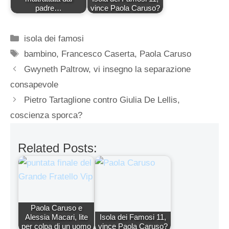
padre…
vince Paola Caruso?
Categorie
isola dei famosi
Tag
bambino
,
Francesco Caserta
,
Paola Caruso
Gwyneth Paltrow, vi insegno la separazione
consapevole
Pietro Tartaglione contro Giulia De Lellis,
coscienza sporca?
Related Posts:
Paola Caruso e
Alessia Macari, lite
Isola dei Famosi 11,
per colpa di un uomo
vince Paola Caruso?