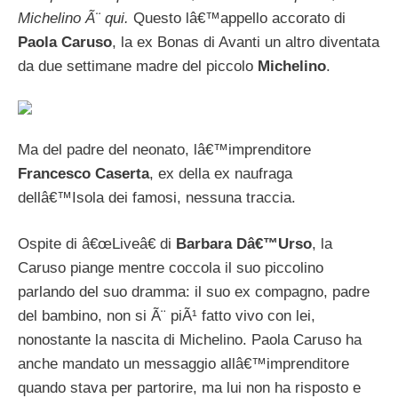
Michelino Ã¨ qui.
Questo lâ€™appello accorato di
Paola Caruso
, la ex Bonas di Avanti un altro diventata
da due settimane madre del piccolo
Michelino
.
Ma del padre del neonato, lâ€™imprenditore
Francesco Caserta
, ex della ex naufraga
dellâ€™Isola dei famosi, nessuna traccia.
Ospite di â€œLiveâ€ di
Barbara Dâ€™Urso
, la
Caruso piange mentre coccola il suo piccolino
parlando del suo dramma: il suo ex compagno, padre
del bambino, non si Ã¨ piÃ¹ fatto vivo con lei,
nonostante la nascita di Michelino. Paola Caruso ha
anche mandato un messaggio allâ€™imprenditore
quando stava per partorire, ma lui non ha risposto e