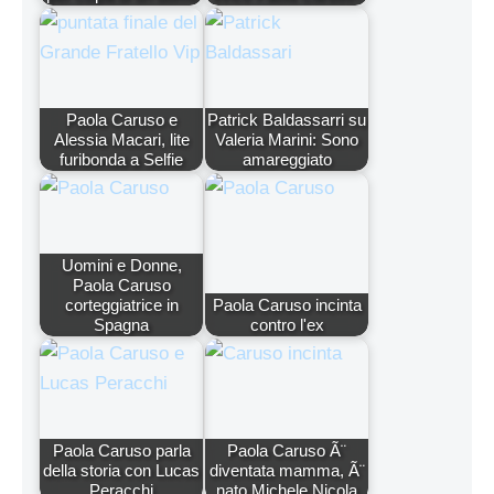
Paola Caruso e
Patrick Baldassarri su
Alessia Macari, lite
Valeria Marini: Sono
furibonda a Selfie
amareggiato
Uomini e Donne,
Paola Caruso
corteggiatrice in
Paola Caruso incinta
Spagna
contro l'ex
Paola Caruso parla
Paola Caruso Ã¨
della storia con Lucas
diventata mamma, Ã¨
Peracchi
nato Michele Nicola