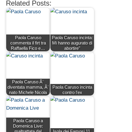
Related Posts:
Paola Caruso
Paola Caruso incinta:
commenta il firt tra
Mi hanno augurato di
Raffaella Fico e…
abortire"
Paola Caruso Ã¨
diventata mamma, Ã¨
Paola Caruso incinta
nato Michele Nicola
contro l'ex
Paola Caruso a
Domenica Live:
maltrattata dal
Isola dei Famosi 11,