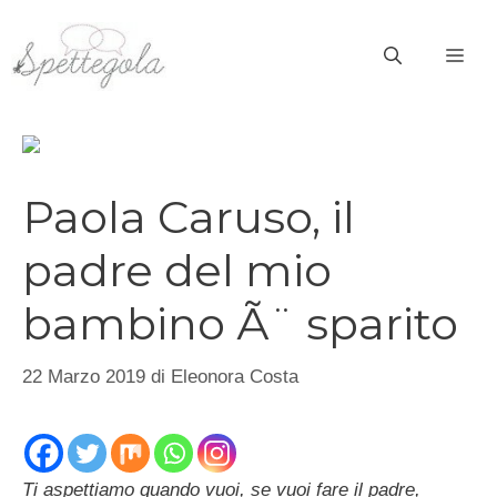
Vai
al
ME
contenuto
Paola Caruso, il
padre del mio
bambino Ã¨ sparito
22 Marzo 2019
di
Eleonora Costa
Ti aspettiamo quando vuoi, se vuoi fare il padre,