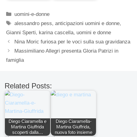
Categorie
uomini-e-donne
Tag
alessandro pess
,
anticipazioni uomini e donne
,
Gianni Sperti
,
karina cascella
,
uomini e donne
Nina Moric furiosa per le voci sulla sua gravidanza
Massimiliano Allegri presenta Gloria Patrizi in
famiglia
Related Posts:
Diego Ciaramella e
Diego Ciaramella-
Martina Giuffrida
Martina Giuffrida,
scoperti dalla…
nuova foto insieme