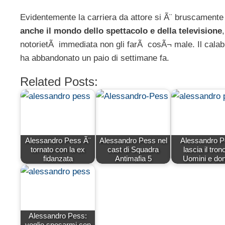
Evidentemente la carriera da attore si Ã¨ bruscamente 
anche il mondo dello spettacolo e della televisione
notorietÃ immediata non gli farÃ cosÃ¬ male. Il calabr
ha abbandonato un paio di settimane fa.
Related Posts:
Alessandro Pess Ã¨
Alessandro Pess nel
Alessandro 
tornato con la ex
cast di Squadra
lascia il tron
fidanzata
Antimafia 5
Uomini e do
Alessandro Pess:
voglio sposarmi con