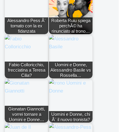
Alessandro Pess Ã¨
Roberta Ruiu spiega
tornato con la ex
perchÃ© ha
fidanzata
rinunciato al trono…
Fabio Colloricchio,
Uomini e Donne,
frecciatina a Teresa
Alessandro Basile vs
Cilia?
Rossella…
Gionatan Giannotti,
vorrei tornare a
Uomini e Donne, chi
Uomini e Donne…
Ã¨ il nuovo tronista?