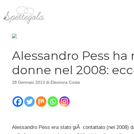
Vai
al
contenuto
Alessandro Pess ha r
donne nel 2008: ec
28 Gennaio 2013
di
Eleonora Costa
Alessandro Pess era stato giÃ contattato (nel 2008) da