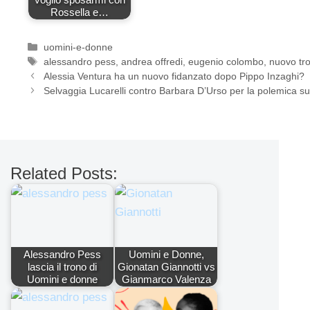
Rossella e…
Categorie
uomini-e-donne
Tag
alessandro pess
,
andrea offredi
,
eugenio colombo
,
nuovo tr
Alessia Ventura ha un nuovo fidanzato dopo Pippo Inzaghi?
Selvaggia Lucarelli contro Barbara D’Urso per la polemica su 
Related Posts:
Alessandro Pess
Uomini e Donne,
lascia il trono di
Gionatan Giannotti vs
Uomini e donne
Gianmarco Valenza