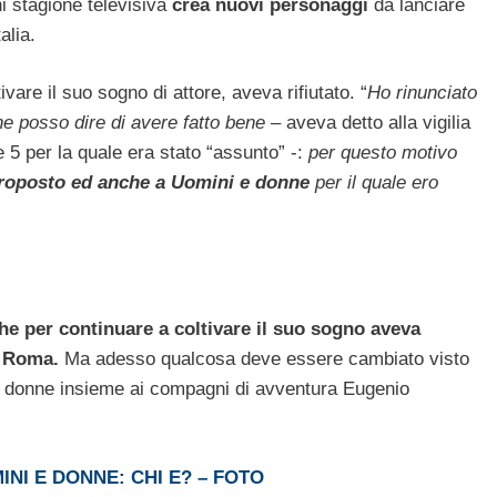
i stagione televisiva
crea nuovi personaggi
da lanciare
alia.
vare il suo sogno di attore, aveva rifiutato. “
Ho rinunciato
ne posso dire di avere fatto bene
– aveva detto alla vigilia
le 5 per la quale era stato “assunto” -:
per questo motivo
 proposto ed anche a Uomini e donne
per il quale ero
he per continuare a coltivare il suo sogno aveva
 a Roma.
Ma adesso qualcosa deve essere cambiato visto
e donne insieme ai compagni di avventura Eugenio
NI E DONNE: CHI E? – FOTO