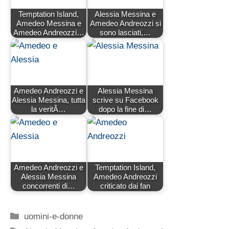
Temptation Island,
Alessia Messina e
Amedeo Messina e
Amedeo Andreozzi si
Amedeo Andreozzi…
sono lasciati,…
Amedeo Andreozzi e
Alessia Messina
Alessia Messina, tutta
scrive su Facebook
la veritÃ…
dopo la fine di…
Amedeo Andreozzi e
Temptation Island,
Alessia Messina
Amedeo Andreozzi
concorrenti di…
criticato dai fan
Categorie
uomini-e-donne