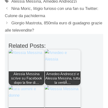
Tag
Alessia Messina
,
Amedeo Andreozzi
Nina Moric, litigio furioso con una fan su Twitter:
Culone da pachiderma
Giorgio Mastrota, 850mila euro di guadagno grazie
alle televendite?
Related Posts:
Alessia Messina
Amedeo Andreozzi e
scrive su Facebook
Alessia Messina, tutta
dopo la fine di…
la veritÃ…