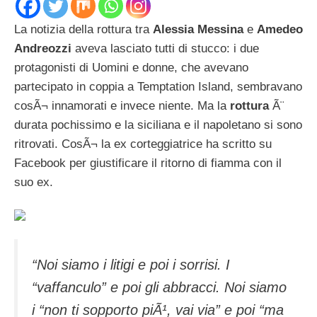
La notizia della rottura tra
Alessia Messina
e
Amedeo
Andreozzi
aveva lasciato tutti di stucco: i due
protagonisti di Uomini e donne, che avevano
partecipato in coppia a Temptation Island, sembravano
cosÃ¬ innamorati e invece niente. Ma la
rottura
Ã¨
durata pochissimo e la siciliana e il napoletano si sono
ritrovati. CosÃ¬ la ex corteggiatrice ha scritto su
Facebook per giustificare il ritorno di fiamma con il
suo ex.
“Noi siamo i litigi e poi i sorrisi. I
“vaffanculo” e poi gli abbracci. Noi siamo
i “non ti sopporto piÃ¹, vai via” e poi “ma