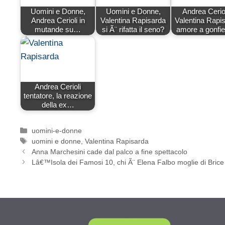
Uomini e Donne,
Uomini e Donne,
Andrea Ceriol
Andrea Cerioli in
Valentina Rapisarda
Valentina Rapi
mutande su…
si Ã¨ rifatta il seno?
amore a gonfie
Andrea Cerioli
tentatore, la reazione
della ex…
Categorie
uomini-e-donne
Tag
uomini e donne
,
Valentina Rapisarda
Anna Marchesini cade dal palco a fine spettacolo
Lâ€™Isola dei Famosi 10, chi Ã¨ Elena Falbo moglie di Brice