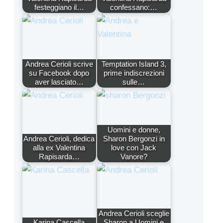
festeggiano il…
confessano:…
Andrea Cerioli scrive
Temptation Island 3,
su Facebook dopo
prime indiscrezioni
aver lasciato…
sulle…
Uomini e donne,
Andrea Cerioli, dedica
Sharon Bergonzi in
alla ex Valentina
love con Jack
Rapisarda…
Vanore?
Andrea Cerioli sceglie
Karina Cascella
Sharon a Uomini e