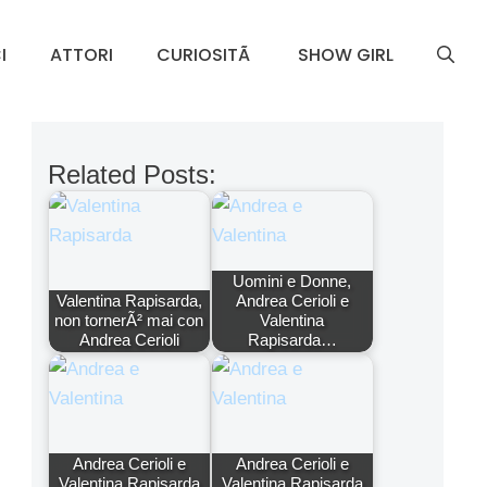
I
ATTORI
CURIOSITÃ
SHOW GIRL
Related Posts:
Uomini e Donne,
Valentina Rapisarda,
Andrea Cerioli e
non tornerÃ² mai con
Valentina
Andrea Cerioli
Rapisarda…
Andrea Cerioli e
Andrea Cerioli e
Valentina Rapisarda
Valentina Rapisarda