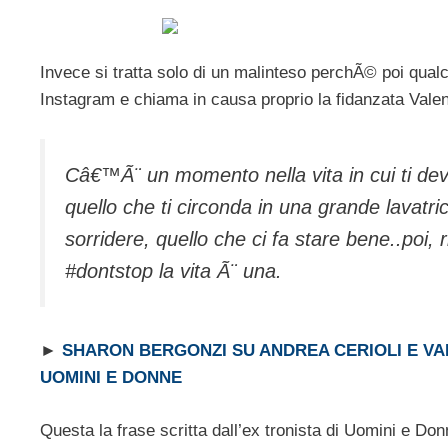
Invece si tratta solo di un malinteso perchÃ© poi qua
Instagram e chiama in causa proprio la fidanzata Vale
Câ€™Ã¨ un momento nella vita in cui ti devi
quello che ti circonda in una grande lavatrice
sorridere, quello che ci fa stare bene..poi, ri
#dontstop la vita Ã¨ una.
►
SHARON BERGONZI SU ANDREA CERIOLI E VAL
UOMINI E DONNE
Questa la frase scritta dall’ex tronista di Uomini e D