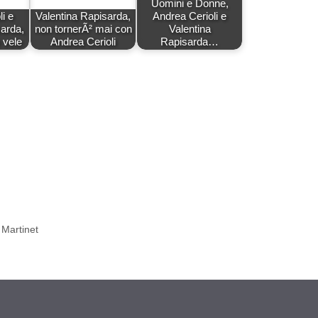
Uomini e Donne,
i e
Valentina Rapisarda,
Andrea Cerioli e
sarda,
non tornerÃ² mai con
Valentina
 vele
Andrea Cerioli
Rapisarda…
 Martinet