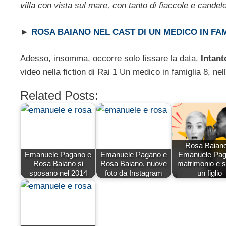
villa con vista sul mare, con tanto di fiaccole e cand
►
ROSA BAIANO NEL CAST DI UN MEDICO IN FA
Adesso, insomma, occorre solo fissare la data.
Intant
video nella fiction di Rai 1 Un medico in famiglia 8, nell
Related Posts:
Rosa Baian
Emanuele Pagano e
Emanuele Pagano e
Emanuele Pag
Rosa Baiano si
Rosa Baiano, nuove
matrimonio e s
sposano nel 2014
foto da Instagram
un figlio