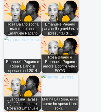
Rosa Baiano sogna
Emanuele Pagano
matrimonio con
parla della gravidanza
Emanuele Pagano
(presunta) di…
Rosa Baiano e
Emanuele Pagano e
Emanuele Pagano
Rosa Baiano si
amore a gonfie vele -
sposano nel 2014
FOTO
Guendalina Tavassi
Marina La Rosa, ecco
"gufa" la storia tra
come ho speso i tanti
Rosa ed Emanuele
soldi…