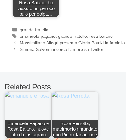
Rosa Baiano, ho
vissuto un periodo
buio per colpa…
Categorie
grande fratello
Tag
emanuele pagano
,
grande fratello
,
rosa baiano
Massimiliano Allegri presenta Gloria Patrizi in famiglia
Simona Salvemini cerca l’amore su Twitter
Related Posts:
Emanuele Pagano e
Rosa Perrotta,
Rosa Baiano, nuove
matrimonio rimandato
foto da Instagram
con Pietro Tartaglione