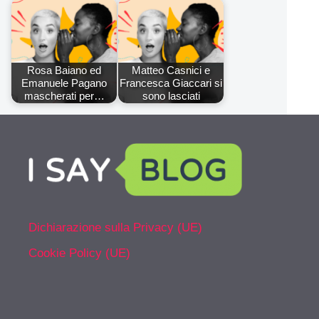
Rosa Baiano ed
Matteo Casnici e
Emanuele Pagano
Francesca Giaccari si
mascherati per…
sono lasciati
Dichiarazione sulla Privacy (UE)
Cookie Policy (UE)