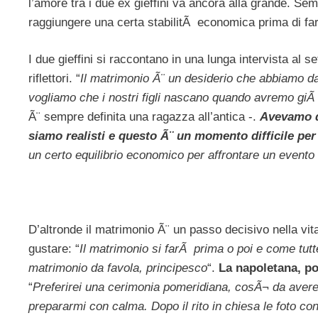
l’amore tra i due ex gieffini va ancora alla grande. 
raggiungere una certa stabilitÃ economica prima di far
I due gieffini si raccontano in una lunga intervista al s
riflettori. “
Il matrimonio Ã¨ un desiderio che abbiamo da
vogliamo che i nostri figli nascano quando avremo giÃ 
Ã¨ sempre definita una ragazza all’antica -.
Avevamo d
siamo realisti e questo Ã¨ un momento difficile per
un certo equilibrio economico per affrontare un event
D’altronde il matrimonio Ã¨ un passo decisivo nella vi
gustare: “
Il matrimonio si farÃ prima o poi e come tut
matrimonio da favola, principesco
“.
La napoletana, po
“
Preferirei una cerimonia pomeridiana, cosÃ¬ da avere l
prepararmi con calma. Dopo il rito in chiesa le foto con