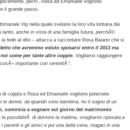
Semplicemente, perÃ², Rosa ed Emanuele vogliono
e il grande passo.
ettimanale Vip nella quale svelano la loro vita lontana dai
 tanto, anche in vista di una famiglia futura, perchÃ©
la fede al dito
– attacca a raccontare Rosa Baiano che si
etto che avremmo voluto sposarci entro il 2013 ma
 noi come per tante altre coppie.
Vogliamo raggiungere
o cosÃ¬ importante con serenitÃ
“.
ta di coppia e Rosa ed Emanuele vogliono poterselo
te le donne, da quando sono bambina, ho il sogno di un
i, comincia a sognare sul giorno del matrimonio
:
a possibilitÃ di dormire la mattina, svegliarmi riposata e
 i parenti e gli amici e poi una bella cena, magari in una