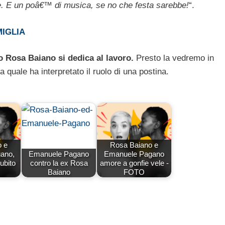
ele. E un poâ€™ di musica, se no che festa sarebbe!
“.
MIGLIA
o Rosa Baiano si dedica al lavoro.
Presto la vedremo in
a quale ha interpretato il ruolo di una postina.
o e
Rosa Baiano e
ano,
Emanuele Pagano
Emanuele Pagano
ubito
contro la ex Rosa
amore a gonfie vele -
Baiano
FOTO