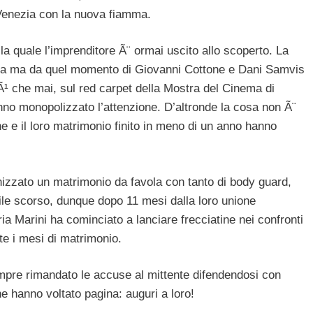
 Venezia con la nuova fiamma.
a quale l’imprenditore Ã¨ ormai uscito allo scoperto. La
mina ma da quel momento di Giovanni Cottone e Dani Samvis
iÃ¹ che mai, sul red carpet della Mostra del Cinema di
no monopolizzato l’attenzione. D’altronde la cosa non Ã¨
e e il loro matrimonio finito in meno di un anno hanno
izzato un matrimonio da favola con tanto di body guard,
ile scorso, dunque dopo 11 mesi dalla loro unione
ia Marini ha cominciato a lanciare frecciatine nei confronti
te i mesi di matrimonio.
pre rimandato le accuse al mittente difendendosi con
e hanno voltato pagina: auguri a loro!