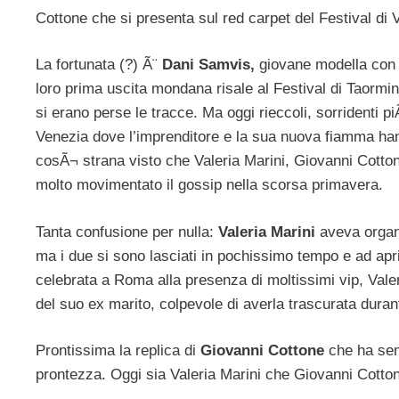
Cottone che si presenta sul red carpet del Festival di
La fortunata (?) Ã¨
Dani Samvis,
giovane modella con l
loro prima uscita mondana risale al Festival di Taor
si erano perse le tracce. Ma oggi rieccoli, sorridenti p
Venezia dove l’imprenditore e la sua nuova fiamma han
cosÃ¬ strana visto che Valeria Marini, Giovanni Cotton
molto movimentato il gossip nella scorsa primavera.
Tanta confusione per nulla:
Valeria Marini
aveva organ
ma i due si sono lasciati in pochissimo tempo e ad apr
celebrata a Roma alla presenza di moltissimi vip, Valer
del suo ex marito, colpevole di averla trascurata duran
Prontissima la replica di
Giovanni Cottone
che ha sem
prontezza. Oggi sia Valeria Marini che Giovanni Cotton