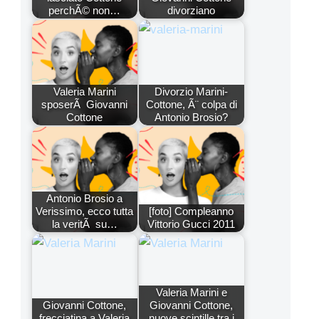
perchÃ© non…
divorziano
Valeria Marini
Divorzio Marini-
sposerÃ Giovanni
Cottone, Ã¨ colpa di
Cottone
Antonio Brosio?
Antonio Brosio a
Verissimo, ecco tutta
[foto] Compleanno
la veritÃ su…
Vittorio Gucci 2011
Valeria Marini e
Giovanni Cottone,
Giovanni Cottone,
frecciatina a Valeria
nuove scintille tra i