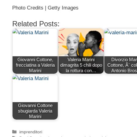
Photo Credits | Getty Images
Related Posts:
Giovanni Cottone,
Valeria Marini
Divorzio Mari
frecciatina a Valeria
dimagrita 5 chili dopo
Cottone, Ã¨ col
Marini
la rottura con…
Antonio Bros
Giovanni Cottone
sbugiarda Valeria
Marini
Categorie
imprenditori