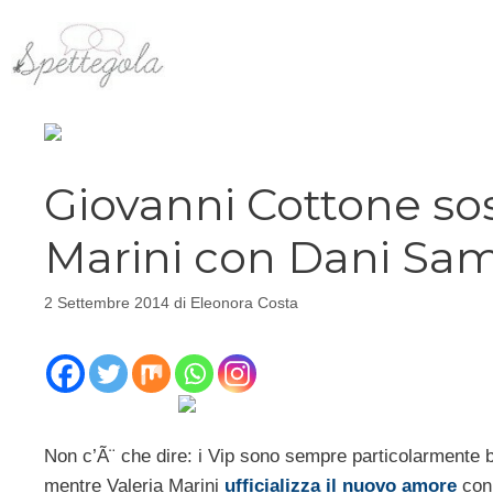
Vai
al
contenuto
Giovanni Cottone sos
Marini con Dani Sam
2 Settembre 2014
di
Eleonora Costa
Non c’Ã¨ che dire: i Vip sono sempre particolarmente b
mentre Valeria Marini
ufficializza il nuovo amore
con 