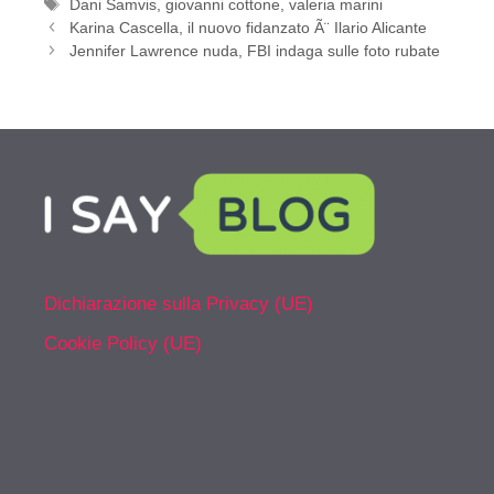
Tag
Dani Samvis
,
giovanni cottone
,
valeria marini
Karina Cascella, il nuovo fidanzato Ã¨ Ilario Alicante
Jennifer Lawrence nuda, FBI indaga sulle foto rubate
Dichiarazione sulla Privacy (UE)
Cookie Policy (UE)