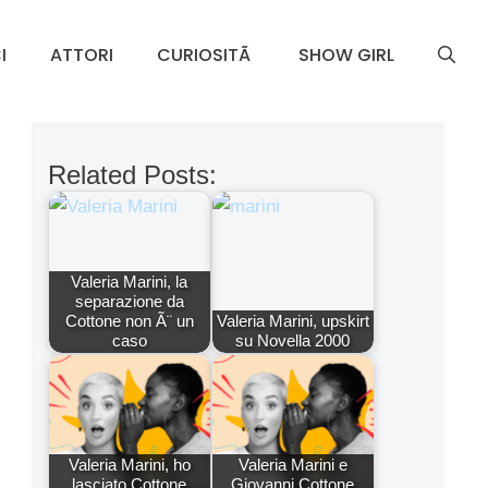
I
ATTORI
CURIOSITÃ
SHOW GIRL
Related Posts:
Valeria Marini, la
separazione da
Cottone non Ã¨ un
Valeria Marini, upskirt
caso
su Novella 2000
Valeria Marini, ho
Valeria Marini e
lasciato Cottone
Giovanni Cottone