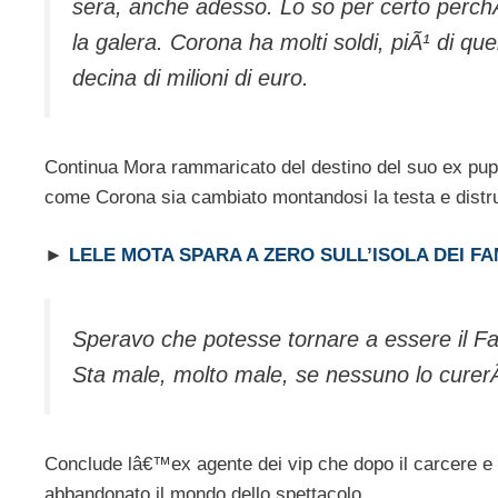
sera, anche adesso. Lo so per certo perchÃ
la galera. Corona ha molti soldi, piÃ¹ di q
decina di milioni di euro.
Continua Mora rammaricato del destino del suo ex pupi
come Corona sia cambiato montandosi la testa e distru
►
LELE MOTA SPARA A ZERO SULL’ISOLA DEI F
Speravo che potesse tornare a essere il Fabr
Sta male, molto male, se nessuno lo curerÃ 
Conclude lâ€™ex agente dei vip che dopo il carcere e 
abbandonato il mondo dello spettacolo.