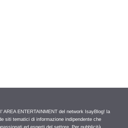
ell’ AREA ENTERTAINMENT del network IsayBlog! la
de siti tematici di informazione indipendente che
passionati ed esperti del settore. Per pubblicità,