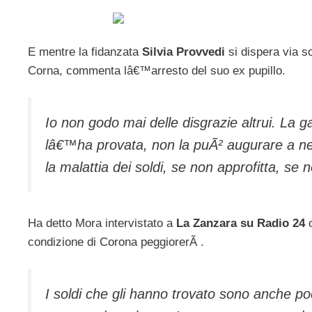
E mentre la fidanzata
Silvia Provvedi
si dispera via s
Corna, commenta lâ€™arresto del suo ex pupillo.
Io non godo mai delle disgrazie altrui. La
lâ€™ha provata, non la puÃ² augurare a 
la malattia dei soldi, se non approfitta, se 
Ha detto Mora intervistato a
La Zanzara su Radio 24
c
condizione di Corona peggiorerÃ .
I soldi che gli hanno trovato sono anche p