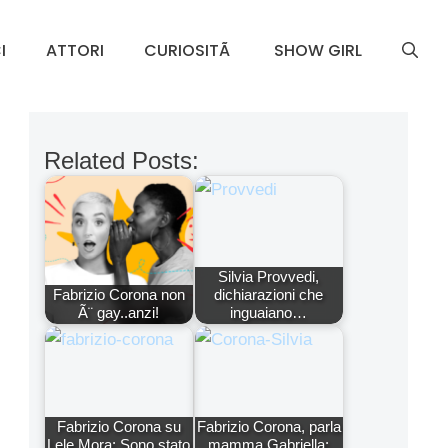
I
ATTORI
CURIOSITÃ
SHOW GIRL
Related Posts:
Silvia Provvedi,
Fabrizio Corona non
dichiarazioni che
Ã¨ gay..anzi!
inguaiano…
Fabrizio Corona su
Fabrizio Corona, parla
Lele Mora: Sono stato
mamma Gabriella: