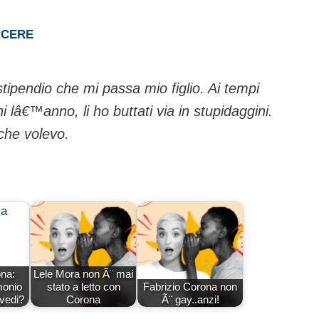
RCERE
tipendio che mi passa mio figlio. Ai tempi
lâ€™anno, li ho buttati via in stupidaggini.
 che volevo.
ona:
Lele Mora non Ã¨ mai
monio
stato a letto con
Fabrizio Corona non
vvedi?
Corona
Ã¨ gay..anzi!