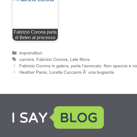
Fabrizio Corona parla
di Belen al processo
Categorie
imprenditori
Tag
carcere
,
Fabrizio Corona
,
Lele Mora
Fabrizio Corona in galera, parla l’avvocato: Non spaccia e n
Heather Parisi, Lorella Cuccarini Ã¨ una bugiarda