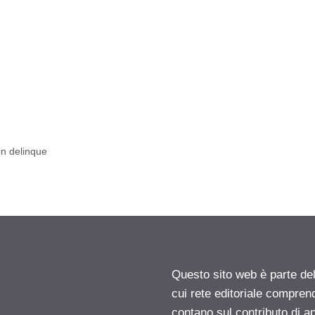
on delinque
Questo sito web è parte d
cui rete editoriale compren
contano sul contributo di ap