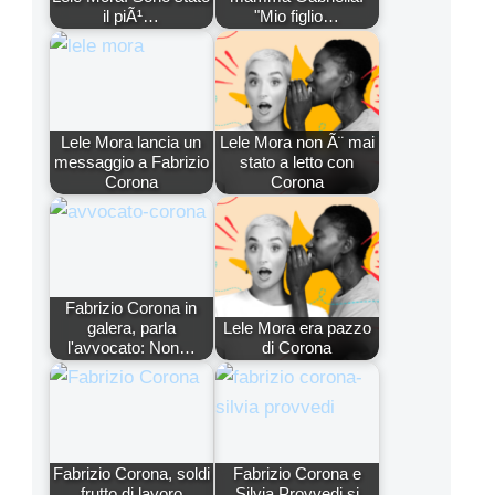
il piÃ¹…
"Mio figlio…
Lele Mora lancia un
Lele Mora non Ã¨ mai
messaggio a Fabrizio
stato a letto con
Corona
Corona
Fabrizio Corona in
galera, parla
Lele Mora era pazzo
l'avvocato: Non…
di Corona
Fabrizio Corona, soldi
Fabrizio Corona e
frutto di lavoro
Silvia Provvedi si