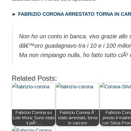
►
FABRIZIO CORONA ARRESTATO TORNA IN CA
Non ho un conto in banca, vivo grazie allo s
dâ€™oro guadagnavo tra i 10 e i 100 milioni 
Ma non rimpiango nulla, ho fatto tutto ciÃ²
Related Posts:
Fabrizio Corona su
Fabrizio Corona Ã¨
Fabrizio Cor
Lele Mora: Sono stato
stato arrestato, torna
presto il matri
il piÃ¹…
in carcere
con Silvia Pro