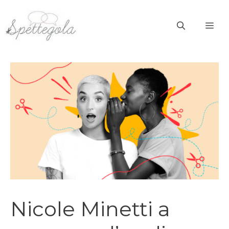
Vai
al
ME
contenuto
Nicole Minetti a