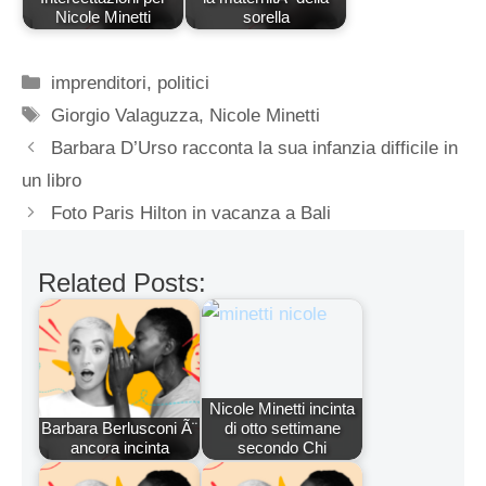
Nicole Minetti
sorella
Categorie
imprenditori
,
politici
Tag
Giorgio Valaguzza
,
Nicole Minetti
Barbara D’Urso racconta la sua infanzia difficile in
un libro
Foto Paris Hilton in vacanza a Bali
Related Posts:
Nicole Minetti incinta
Barbara Berlusconi Ã¨
di otto settimane
ancora incinta
secondo Chi