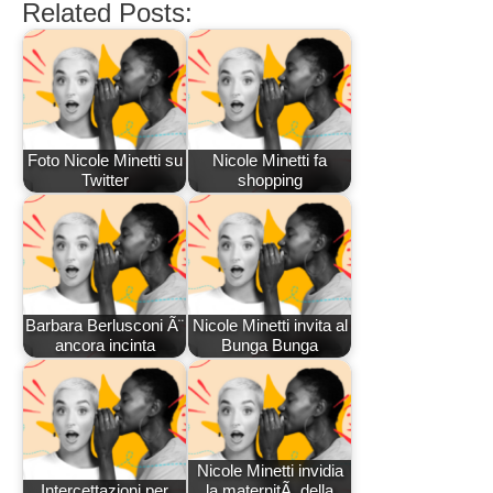
Related Posts:
Foto Nicole Minetti su
Nicole Minetti fa
Twitter
shopping
Barbara Berlusconi Ã¨
Nicole Minetti invita al
ancora incinta
Bunga Bunga
Nicole Minetti invidia
Intercettazioni per
la maternitÃ della