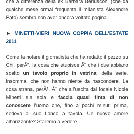
che a differenza della ex Barbara Berlusconi (che da
qualche mese ormai frequenta il milanista Alexandre
Pato) sembra non aver ancora voltato pagina.
►
MINETTI-VIERI NUOVA COPPIA DELL’ESTATE
2011
Come fa notare il giornalista che ha redatto il pezzo su
Chi, perÃ², la cosa che stupisce Ã¨ che i due abbiano
scelto
un tavolo proprio in vetrina
: della serie,
insomma, che non hanno niente da nascondere. La
cosa strana, perÃ², Ã¨ che all’uscita dal locale Nicole
Minetti sia sola e
faccia quasi finta di non
conoscere
l’uomo che, fino a pochi minuti prima,
sedeva al suo fianco a tavola. Un nuovo amore
all’orizzonte? Staremo a vedere…