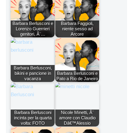
Barbara Berlusconi e
Barbara Faggioli,
Lorenzo Guerrieri
niente sesso ad
genitori, Ã¨…
Arcore
Barbara Berlusconi,
bikini e pancione in
Barbara Berlusconi e
vacanza
Pato a Rio de Janeiro
Barbara Berlusconi
Nicole Minetti, Ã¨
incinta per la quarta
amore con Claudio
volta: FOTO
Dâ€™Alessio