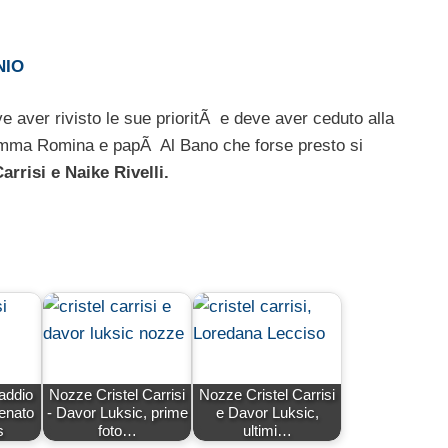
NIO
e aver rivisto le sue prioritÃ e deve aver ceduto alla
mamma Romina e papÃ Al Bano che forse presto si
arrisi e Naike Rivelli.
 addio
Nozze Cristel Carrisi
Nozze Cristel Carrisi
tenato
- Davor Luksic, prime
e Davor Luksic,
s
foto…
ultimi…