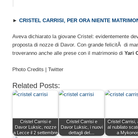
►
CRISTEL CARRISI, PER ORA NIENTE MATRIMO
Aveva dichiarato la giovane Cristel: evidentemente dev
proposta di nozze di Davor. Con grande felicitÃ di 
troveranno anche alle prese con il matrimonio di
Yari C
Photo Credits | Twitter
Related Posts:
Cristel Carrisi e
Cristel Carrisi e
Cristel Carrisi,
Davor Luksic, nozze
Davor Luksic, i nuovi
al nubilato sca
a Lecce il 2 settembre
dettagli del…
a Mykono