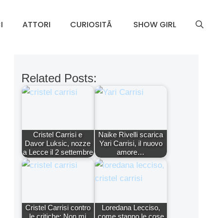
I
ATTORI
CURIOSITÃ
SHOW GIRL
Related Posts:
Cristel Carrisi e
Naike Rivelli scarica
Davor Luksic, nozze
Yari Carrisi, il nuovo
a Lecce il 2 settembre
amore…
Cristel Carrisi contro
Loredana Lecciso,
le critiche: Non mi
come stanno le cose