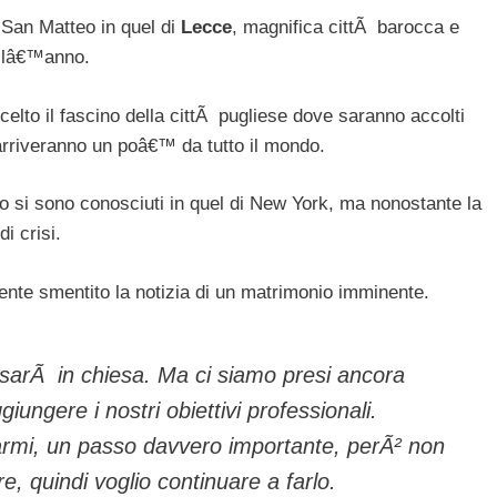
 San Matteo in quel di
Lecce
, magnifica cittÃ barocca e
ellâ€™anno.
 scelto il fascino della cittÃ pugliese dove saranno accolti
 arriveranno un poâ€™ da tutto il mondo.
o si sono conosciuti in quel di New York, ma nonostante la
i crisi.
mente smentito la notizia di un matrimonio imminente.
sarÃ in chiesa. Ma ci siamo presi ancora
ungere i nostri obiettivi professionali.
armi, un passo davvero importante, perÃ² non
, quindi voglio continuare a farlo.