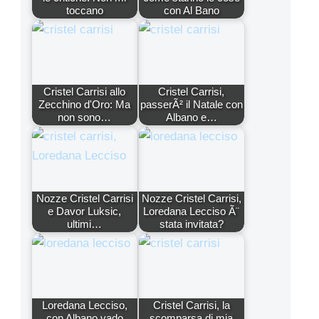
toccano
con Al Bano
Cristel Carrisi allo
Cristel Carrisi,
Zecchino d'Oro: Ma
passerÃ² il Natale con
non sono…
Albano e…
Nozze Cristel Carrisi
Nozze Cristel Carrisi,
e Davor Luksic,
Loredana Lecciso Ã¨
ultimi…
stata invitata?
Loredana Lecciso,
Cristel Carrisi, la
con Albano vado
scomparsa di mia