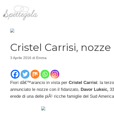
Vai
al
contenuto
Cristel Carrisi, nozze
3 Aprile 2016
di
Emma
Fiori dâ€™arancio in vista per
Cristel Carrisi
: la terz
annunciato le nozze con il fidanzato,
Davor Luksic,
33
erede di una delle piÃ¹ ricche famiglie del Sud America