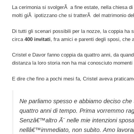
La cerimonia si svolgerÃ a fine estate, nella chiesa di
molti giÃ ipotizzano che si tratterÃ del matrimonio d
Di tutti gli scenari possibili per la nozze, la coppia ha
circa
400 invitati
, fra amici e parenti degli sposi, che
Cristel e Davor fanno coppia da quattro anni, da quand
distanza la loro storia non ha mai conosciuto momenti d
E dire che fino a pochi mesi fa, Cristel aveva pratica
Ne parliamo spesso e abbiamo deciso che 
quattro anni di tempo. Prima vorremmo raggi
Senzâ€™altro Ã¨ nelle mie intenzioni spos
nellâ€™immediato, non subito. Amo lavorare