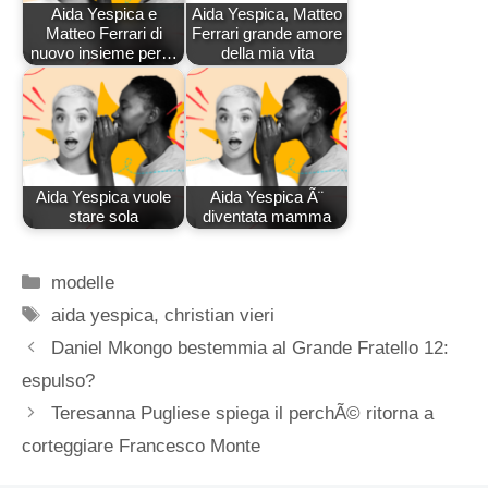
Aida Yespica e
Aida Yespica, Matteo
Matteo Ferrari di
Ferrari grande amore
nuovo insieme per…
della mia vita
Aida Yespica vuole
Aida Yespica Ã¨
stare sola
diventata mamma
Categorie
modelle
Tag
aida yespica
,
christian vieri
Daniel Mkongo bestemmia al Grande Fratello 12:
espulso?
Teresanna Pugliese spiega il perchÃ© ritorna a
corteggiare Francesco Monte