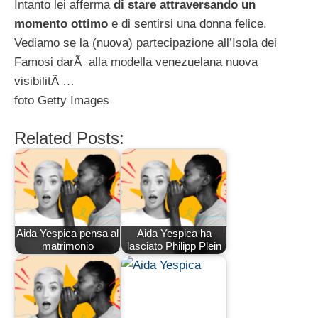
Intanto lei afferma
di stare attraversando un
momento ottimo
e di sentirsi una donna felice.
Vediamo se la (nuova) partecipazione all’Isola dei
Famosi darÃ alla modella venezuelana nuova
visibilitÃ …
foto Getty Images
Related Posts:
Aida Yespica pensa al
Aida Yespica ha
matrimonio
lasciato Philipp Plein