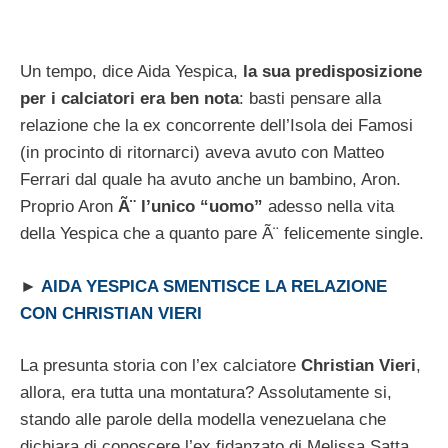
Un tempo, dice Aida Yespica,
la sua predisposizione
per i calciatori era ben nota
: basti pensare alla
relazione che la ex concorrente dell’Isola dei Famosi
(in procinto di ritornarci) aveva avuto con Matteo
Ferrari dal quale ha avuto anche un bambino, Aron.
Proprio Aron
Ã¨ l’unico “uomo”
adesso nella vita
della Yespica che a quanto pare Ã¨ felicemente single.
►
AIDA YESPICA SMENTISCE LA RELAZIONE
CON CHRISTIAN VIERI
La presunta storia con l’ex calciatore
Christian Vieri
,
allora, era tutta una montatura? Assolutamente si,
stando alle parole della modella venezuelana che
dichiara di conoscere l’ex fidanzato di Melissa Satta