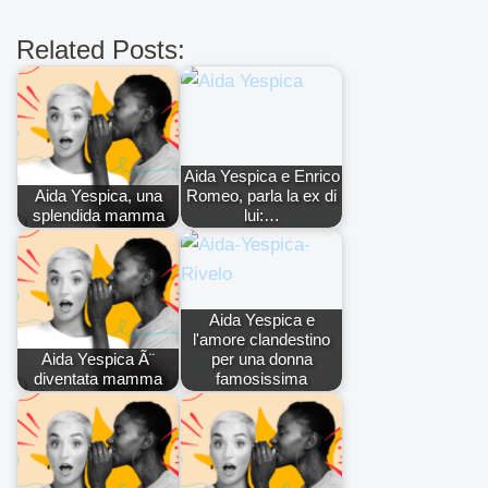
Related Posts:
Aida Yespica e Enrico
Aida Yespica, una
Romeo, parla la ex di
splendida mamma
lui:…
Aida Yespica e
l'amore clandestino
Aida Yespica Ã¨
per una donna
diventata mamma
famosissima