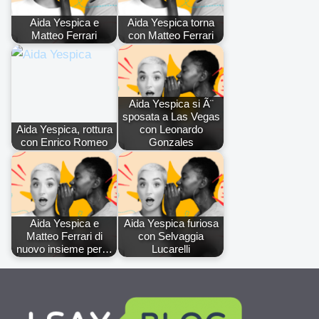
Aida Yespica e
Aida Yespica torna
Matteo Ferrari
con Matteo Ferrari
Aida Yespica si Ã¨
sposata a Las Vegas
Aida Yespica, rottura
con Leonardo
con Enrico Romeo
Gonzales
Aida Yespica e
Aida Yespica furiosa
Matteo Ferrari di
con Selvaggia
nuovo insieme per…
Lucarelli