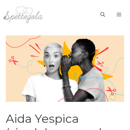
Vai
al
ME
contenuto
Aida Yespica