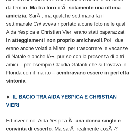
da tempo.
Ma tra loro c’Ã¨ solamente una ottima
amicizia.
SarÃ , ma qualche settimana fa il
settimanale
Chi
aveva riportato alcune foto nelle quali
Aida Yespica e Christian Vieri erano stati paparazzati
in atteggiamenti non proprio amichevoli
.Poi i due
erano anche volati a Miami per trascorrere le vacanze
di Natale e anche lÃ¬, pur se con la presenza di altri
amici – per esempio Claudia Galanti che si trovava in
Florida con il marito –
sembravano essere in perfetta
sintonia
.
►
IL BACIO TRA AIDA YESPICA E CHRISTIAN
VIERI
Ed invece no, Aida Yespica
Ã¨ una donna single e
convinta di esserlo
. Ma sarÃ realmente cosÃ¬?