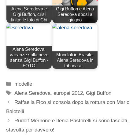
Alena Seredova e
Gigi Buffon e Alena
Gigi Buffon, crisi
Seredova sposi a
finita: le foto di Chi
giugno
Alena Seredova,
vacanze sulla neve
Mondiali in Brasile,
senza Gigi Buffon -
Alena Seredova in
FOTO
tribuna a…
Categorie
modelle
Tag
Alena Seredova
,
europei 2012
,
Gigi Buffon
Raffaella Fico si consola dopo la rottura con Mario
Balotelli
Rudolf Mernone e Ilenia Pastorelli si sono lasciati,
stavolta per davvero!