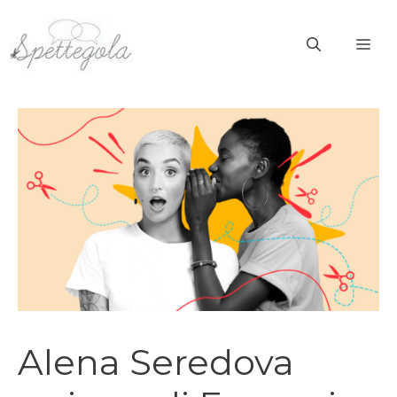
Vai
al
ME
contenuto
Alena Seredova