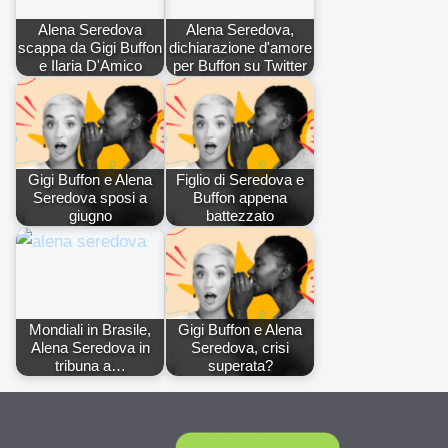
Alena Seredova
Alena Seredova,
scappa da Gigi Buffon
dichiarazione d'amore
e Ilaria D'Amico
per Buffon su Twitter
Gigi Buffon e Alena
Figlio di Seredova e
Seredova sposi a
Buffon appena
giugno
battezzato
Mondiali in Brasile,
Gigi Buffon e Alena
Alena Seredova in
Seredova, crisi
tribuna a…
superata?