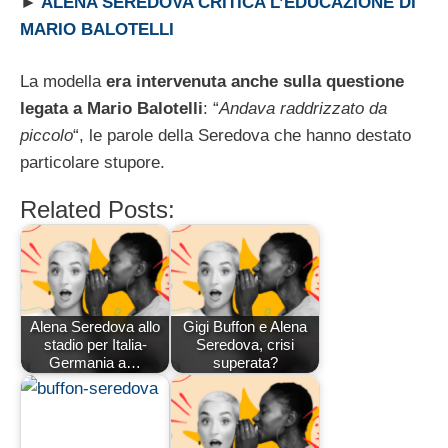
►
ALENA SEREDOVA CRITICA L’EDUCAZIONE DI
MARIO BALOTELLI
La modella
era intervenuta anche sulla questione
legata a Mario Balotelli
: “
Andava raddrizzato da
piccolo
“, le parole della Seredova che hanno destato
particolare stupore.
Related Posts:
Alena Seredova allo
Gigi Buffon e Alena
stadio per Italia-
Seredova, crisi
Germania a…
superata?