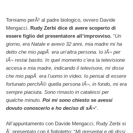
Torniamo perÃ² al padre biologico, ovvero Davide
Mengacci.
Rudy Zerbi dice di avere scoperto di
essere figlio del presentatore all’improvviso.
“
Un
giorno, era Natale e avevo 32 anni, mia madre mi ha
detto che mio papÃ era un’altra persona. Io lÃ¬ per
lÃ¬ restai basito. In quel momento c’era la televisione
accesa e mia madre, indicando il televisore, mi disse
che mio papÃ era l’uomo in video. Io pensai di essere
fortunato perchÃ© quella persona lÃ¬, in fondo, mi era
sempre piaciuta. Sono rimasto in catalessi per
qualche minuto.
Poi mi sono chiesto se avessi
dovuto conoscerlo e ho deciso di sÃ¬
“.
All’appuntamento con Davide Mengacci, Rudy Zerbi si
Ã¨ presentato con il figlioletto: “
Mi presentai e gli dissi