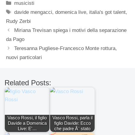
Categorie
musicisti
Tag
davide mengacci
,
domenica live
,
italia's got talent
,
Rudy Zerbi
Miriana Trevisan spiega i motivi della separazione
da Pago
Teresanna Pugliese-Francesco Monte rottura,
nuovi particolari
Related Posts:
Vasco Rossi, il figlio
Vasco Rossi, parla il
Davide a Domenica
figlio Davide: Ecco
Live: E'…
che padre Ã¨ stato