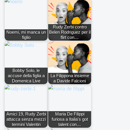
Rudy Zerbi contro
Noemi, mi manca un
Belen Rodriguez per il
figlio
flirt con…
Bobby Solo, le
accuse della figlia a
La Filippona insieme
Domenica Live
a Davide Falcioni
Amici 19, Rudy Zerbi
Maria De Filippi
attacca senza mezzi
furiosa a Italia's got
termini Valentin
talent con…