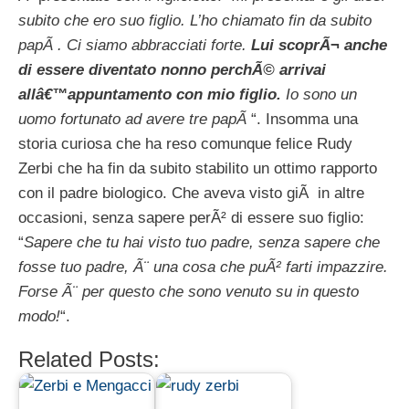
subito che ero suo figlio. L’ho chiamato fin da subito
papÃ . Ci siamo abbracciati forte.
Lui scoprÃ¬ anche
di essere diventato nonno perchÃ© arrivai
allâ€™appuntamento con mio figlio.
Io sono un
uomo fortunato ad avere tre papÃ
“. Insomma una
storia curiosa che ha reso comunque felice Rudy
Zerbi che ha fin da subito stabilito un ottimo rapporto
con il padre biologico. Che aveva visto giÃ in altre
occasioni, senza sapere perÃ² di essere suo figlio:
“
Sapere che tu hai visto tuo padre, senza sapere che
fosse tuo padre, Ã¨ una cosa che puÃ² farti impazzire.
Forse Ã¨ per questo che sono venuto su in questo
modo!
“.
Related Posts: