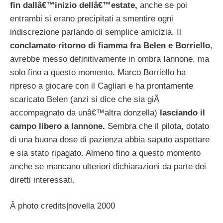
fin dallâ€™inizio dellâ€™estate,
anche se poi
entrambi si erano precipitati a smentire ogni
indiscrezione parlando di semplice amicizia. Il
conclamato ritorno di fiamma fra Belen e Borriello
,
avrebbe messo definitivamente in ombra Iannone, ma
solo fino a questo momento. Marco Borriello ha
ripreso a giocare con il Cagliari e ha prontamente
scaricato Belen (anzi si dice che sia giÃ
accompagnato da unâ€™altra donzella)
lasciando il
campo libero a Iannone.
Sembra che il pilota, dotato
di una buona dose di pazienza abbia saputo aspettare
e sia stato ripagato. Almeno fino a questo momento
anche se mancano ulteriori dichiarazioni da parte dei
diretti interessati.
Â photo credits|novella 2000