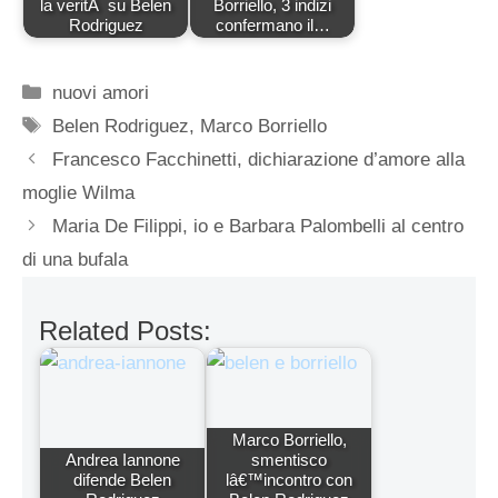
la veritÃ su Belen
Borriello, 3 indizi
Rodriguez
confermano il…
Categorie
nuovi amori
Tag
Belen Rodriguez
,
Marco Borriello
Francesco Facchinetti, dichiarazione d’amore alla
moglie Wilma
Maria De Filippi, io e Barbara Palombelli al centro
di una bufala
Related Posts:
Marco Borriello,
Andrea Iannone
smentisco
difende Belen
lâ€™incontro con