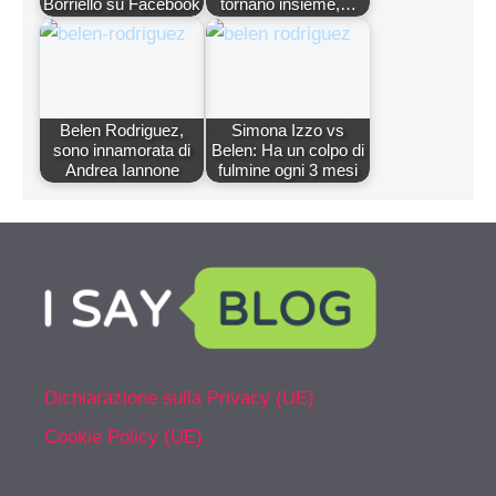
Borriello su Facebook
tornano insieme,…
Belen Rodriguez,
Simona Izzo vs
sono innamorata di
Belen: Ha un colpo di
Andrea Iannone
fulmine ogni 3 mesi
Dichiarazione sulla Privacy (UE)
Cookie Policy (UE)