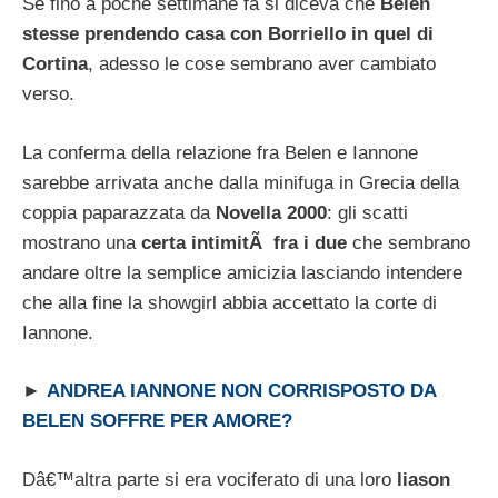
Se fino a poche settimane fa si diceva che
Belen
stesse prendendo casa con Borriello in quel di
Cortina
, adesso le cose sembrano aver cambiato
verso.
La conferma della relazione fra Belen e Iannone
sarebbe arrivata anche dalla minifuga in Grecia della
coppia paparazzata da
Novella 2000
: gli scatti
mostrano una
certa intimitÃ fra i due
che sembrano
andare oltre la semplice amicizia lasciando intendere
che alla fine la showgirl abbia accettato la corte di
Iannone.
►
ANDREA IANNONE NON CORRISPOSTO DA
BELEN SOFFRE PER AMORE?
Dâ€™altra parte si era vociferato di una loro
liason