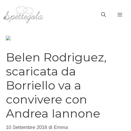
Vai
al
ME
contenuto
Belen Rodriguez,
scaricata da
Borriello va a
convivere con
Andrea Iannone
10 Settembre 2016
di
Emma