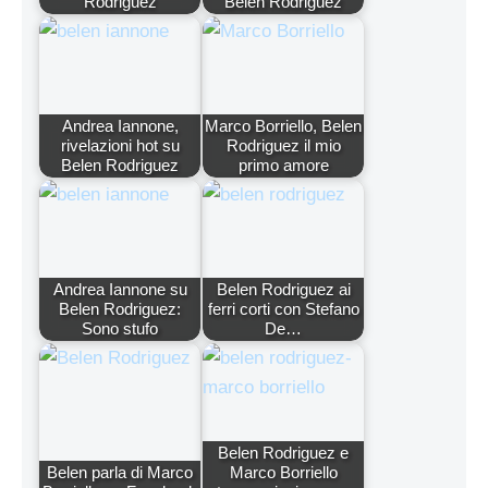
Rodriguez
Belen Rodriguez
Andrea Iannone,
Marco Borriello, Belen
rivelazioni hot su
Rodriguez il mio
Belen Rodriguez
primo amore
Andrea Iannone su
Belen Rodriguez ai
Belen Rodriguez:
ferri corti con Stefano
Sono stufo
De…
Belen Rodriguez e
Belen parla di Marco
Marco Borriello