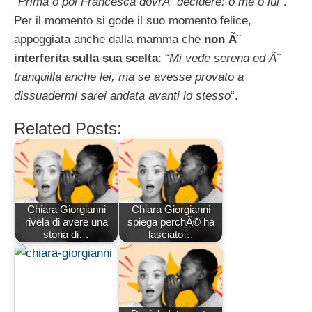
“
Prima o poi Francesca dovrÃ decidere: o me o lui
“.
Per il momento si gode il suo momento felice,
appoggiata anche dalla mamma che
non Ã¨
interferita sulla sua scelta
: “
Mi vede serena ed Ã¨
tranquilla anche lei, ma se avesse provato a
dissuadermi sarei andata avanti lo stesso
“.
Related Posts:
Chiara Giorgianni
Chiara Giorgianni
rivela di avere una
spiega perchÃ© ha
storia di…
lasciato…