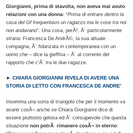
Giorgianni, prima di stavolta, non aveva mai avuto
relazioni con una donna
: “
Prima di entrare dentro la
casa del Gf frequentavo un ragazzo ma le cose tra noi
non andavano
“. Una cosa, perÃ², Ã¨ particolarmente
strana: Francesca De AndrÃ©, la sua attuale
compagna, Ã¨ fidanzata in contemporanea con un
uomo che – dice la gieffina – Ã¨ al corrente del
rapporto che c’Ã¨ tra le due ragazze.
►
CHIARA GIORGIANNI RIVELA DI AVERE UNA
STORIA DI LETTO CON FRANCESCA DE ANDRE’
Insomma una sorta di triangolo che per il momento va
avanti cosÃ¬ anche se Chiara Giorgianni dice di
essere piuttosto gelosa ed Ã¨ consapevole che questa
situazione
non potrÃ rimanere cosÃ¬ in eterno
: