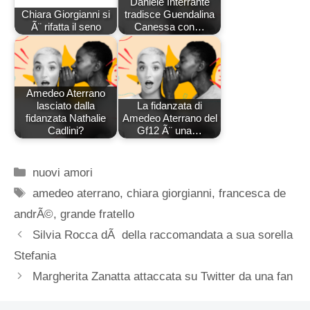
Daniele Interrante
Chiara Giorgianni si
tradisce Guendalina
Ã¨ rifatta il seno
Canessa con…
Amedeo Aterrano
lasciato dalla
La fidanzata di
fidanzata Nathalie
Amedeo Aterrano del
Cadlini?
Gf12 Ã¨ una…
Categorie
nuovi amori
Tag
amedeo aterrano
,
chiara giorgianni
,
francesca de
andrÃ©
,
grande fratello
Silvia Rocca dÃ della raccomandata a sua sorella
Stefania
Margherita Zanatta attaccata su Twitter da una fan