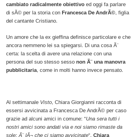
cambiato radicalmente obiettivo
ed oggi fa parlare
di sÃ© per la storia con
Francesca De AndrÃ©
, figlia
del cantante Cristiano.
Un amore che la ex gieffina definisce particolare e che
ancora nemmeno lei sa spiegarsi. Di una cosa Ã¨
certa: la scelta di avere una relazione con una
persona del suo stesso sesso
non Ã¨ una manovra
pubblicitaria
, come in molti hanno invece pensato.
Al settimanale
Visto
, Chiara Giorgianni racconta di
essersi avvicinata a Francesca De AndrÃ© per caso
grazie ad alcuni amici in comune: “
Una sera tutti i
nostri amici sono andati via e noi siamo rimaste da
sole: Ã¨ lÃ¬ che ci siamo avvicinate
“.
Chiara