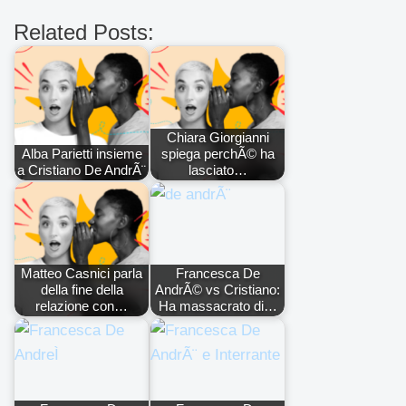
Related Posts:
Chiara Giorgianni
Alba Parietti insieme
spiega perchÃ© ha
a Cristiano De AndrÃ¨
lasciato…
Matteo Casnici parla
Francesca De
della fine della
AndrÃ© vs Cristiano:
relazione con…
Ha massacrato di…