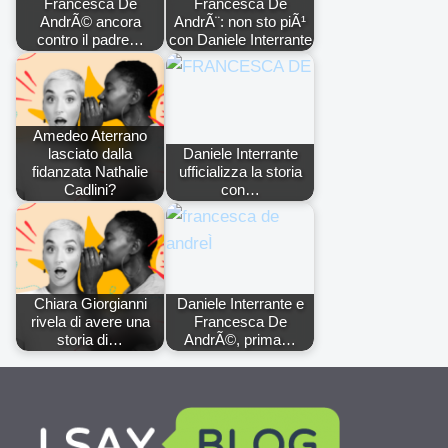
Francesca De
Francesca De
AndrÃ© ancora
AndrÃ¨: non sto piÃ¹
contro il padre…
con Daniele Interrante
Amedeo Aterrano
lasciato dalla
Daniele Interrante
fidanzata Nathalie
ufficializza la storia
Cadlini?
con…
Chiara Giorgianni
Daniele Interrante e
rivela di avere una
Francesca De
storia di…
AndrÃ©, prima…