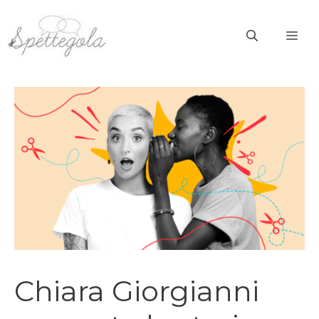
Vai
al
ME
contenuto
Chiara Giorgianni