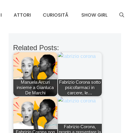
I
ATTORI
CURIOSITÃ
SHOW GIRL
Related Posts:
Manuela Arcuri
Fabrizio Corona sotto
insieme a Gianluca
psicofarmaci in
De Marchi
carcere, le…
Fabrizio Corona,
Fabrizio Corona non
pronto a presentare la