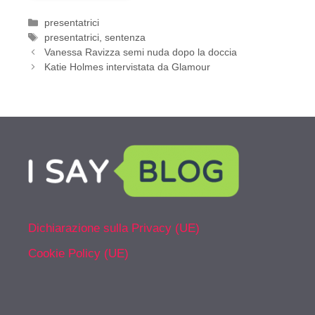
Categorie
presentatrici
Tag
presentatrici
,
sentenza
Vanessa Ravizza semi nuda dopo la doccia
Katie Holmes intervistata da Glamour
Dichiarazione sulla Privacy (UE)
Cookie Policy (UE)