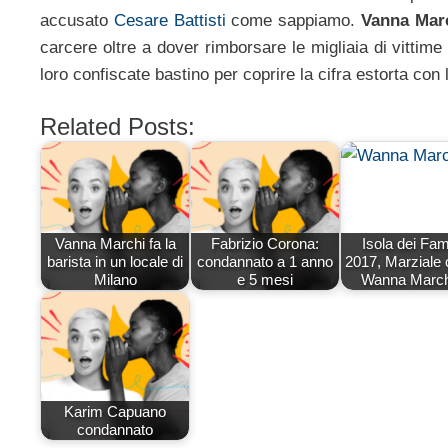
accusato
Cesare Battisti
come sappiamo.
Vanna Marc
carcere oltre a dover rimborsare le migliaia di vittime
loro confiscate bastino per coprire la cifra estorta con l
Related Posts:
Vanna Marchi fa la
Fabrizio Corona:
Isola dei Fa
barista in un locale di
condannato a 1 anno
2017, Marziale 
Milano
e 5 mesi
Wanna Marc
Karim Capuano
condannato