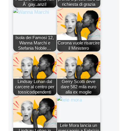
Ã¨ gay..anzi!
richiesta di grazia
Isola dei Famosi 12,
Wanna Marchi e
Corona vuole risarcire
Stefania Nobile…
il Ministero
Lindsay Lohan dal
Gerry Scotti deve
carcere al centro per
dare 582 mila euro
tossicodipendenti
alla ex moglie
Lele Mora lancia un
Lindsay Lohan in
messaggio a Fabrizio