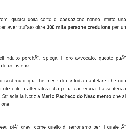
remi giudici della corte di cassazione hanno inflitto una
er aver truffato oltre
300 mila persone credulone
per un
’indulto perchÃ¨, spiega il loro avvocato, questo puÃ²
di reclusione.
hanno sostenuto qualche mese di custodia cautelare che non
ente utili in alternativa alla pena carceraria. La sentenza
a Striscia la Notizia
Mario Pacheco do Nascimento
che si
ione.
ati piÃ¹ gravi come quello di terrorismo per il quale Ã¨