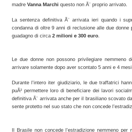
madre
Vanna Marchi
questo non Ã¨ proprio arrivato.
La sentenza definitiva Ã¨ arrivata ieri quando i sup
condanna di oltre 9 anni di reclusione alle due donne p
guadagno di circa
2 milioni e 300 euro
.
Le due donne non possono privilegiare nemmeno dell
arrivare solamente dopo aver scontato 5 anni e 4 mesi 
Durante l’intero iter giudiziario, le due traffatrici 
puÃ² permettere loro di beneficiare dei lavori socialm
definitiva Ã¨ arrivata anche per il brasiliano scovato d
sente protetto nel suo stato che non concede l’estradiz
Il Brasile non concede l’estradizione nemmeno per re