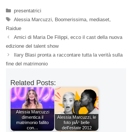
Categorie
presentatrici
Tag
Alessia Marcuzzi
,
Boomerissima
,
mediaset
,
Raidue
Amici di Maria De Filippi, ecco il cast della nuova
edizione del talent show
Ilary Blasi pronta a raccontare tutta la verità sulla
fine del matrimonio
Related Posts:
Alessia Marcuzzi
dimentica il
Alessia Marcuzzi, le
matrimonio fallito
foto piÃ¹ belle
con…
dell'estate 2012