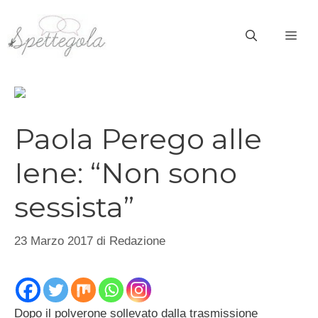
Vai
al
ME
contenuto
Paola Perego alle
Iene: “Non sono
sessista”
23 Marzo 2017
di
Redazione
Dopo il polverone sollevato dalla trasmissione