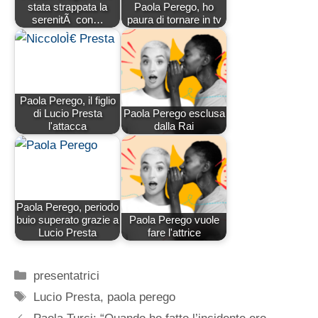
stata strappata la
Paola Perego, ho
serenitÃ con…
paura di tornare in tv
Paola Perego, il figlio
di Lucio Presta
Paola Perego esclusa
l'attacca
dalla Rai
Paola Perego, periodo
buio superato grazie a
Paola Perego vuole
Lucio Presta
fare l'attrice
Categorie
presentatrici
Tag
Lucio Presta
,
paola perego