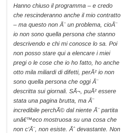
Hanno chiuso il programma – e credo
che rescinderanno anche il mio contratto
– ma questo non Ã¨ un problema, cioÃ¨
io non sono quella persona che stanno
descrivendo e chi mi conosce lo sa. Poi
non posso stare qui a elencare i miei
pregi o le cose che io ho fatto, ho anche
otto mila miliardi di difetti, perÃ² io non
sono quella persona che oggi Ã¨
descritta sui giornali. SÃ¬, puÃ² essere
stata una pagina brutta, ma Ã¨
incredibile perchÃ© dal niente Ã¨ partita
unâ€™eco mostruosa su una cosa che
non c’Ã¨, non esiste. Ãˆ devastante. Non