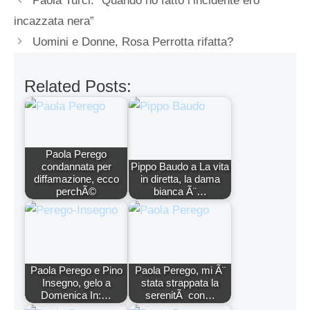
Paola Turci: “Quando ho fatto l’incidente ero
incazzata nera”
Uomini e Donne, Rosa Perrotta rifatta?
Related Posts:
Paola Perego
condannata per
Pippo Baudo a La vita
diffamazione, ecco
in diretta, la dama
perchÃ©
bianca Ã¨…
Paola Perego e Pino
Paola Perego, mi Ã¨
Insegno, gelo a
stata strappata la
Domenica In:…
serenitÃ con…