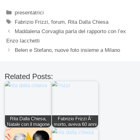
Categorie
presentatrici
Tag
Fabrizio Frizzi
,
forum
,
Rita Dalla Chiesa
Maddalena Corvaglia parla del rapporto con l’ex
Enzo Iacchetti
Belen e Stefano, nuove foto insieme a Milano
Related Posts:
Rita Dalla Chiesa,
Fabrizio Frizzi Ã¨
Natale con il magone
morto, aveva 60 anni