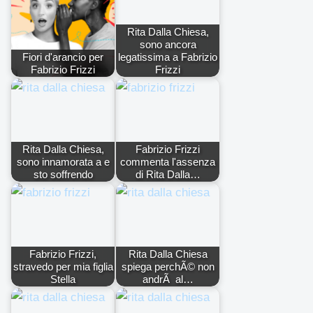
Rita Dalla Chiesa,
sono ancora
Fiori d'arancio per
legatissima a Fabrizio
Fabrizio Frizzi
Frizzi
Rita Dalla Chiesa,
Fabrizio Frizzi
sono innamorata a e
commenta l'assenza
sto soffrendo
di Rita Dalla…
Fabrizio Frizzi,
Rita Dalla Chiesa
stravedo per mia figlia
spiega perchÃ© non
Stella
andrÃ al…