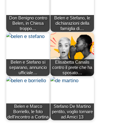
Don Benigno contro
Belen e Stefano, le
Belen, in Chiesa
dichiarazioni della
troppo…
famiglia di…
Belen e Stefano si
Elisabetta Canalis
separano, annuncio
contro il prete che ha
ufficiale…
sposato…
Belen e Marco
Stefano De Martino
Borriello, le foto
pentito, voglio tornare
dell'incontro a Cortina
ad Amici 13