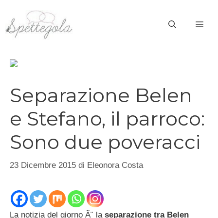
Vai
al
ME
contenuto
Separazione Belen
e Stefano, il parroco:
Sono due poveracci
23 Dicembre 2015
di
Eleonora Costa
La notizia del giorno Ã¨ la
separazione tra Belen