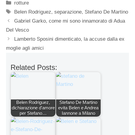
Categorie
rotture
Tag
Belen Rodriguez
,
separazione
,
Stefano De Martino
Gabriel Garko, come mi sono innamorato di Adua
Del Vesco
Lamberto Sposini dimenticato, la accuse dalla ex
moglie agli amici
Related Posts:
Belen Rodriguez,
Stefano De Martino
dichiarazione d'amore
evita Belen e Andrea
per Stefano…
Iannone a Milano