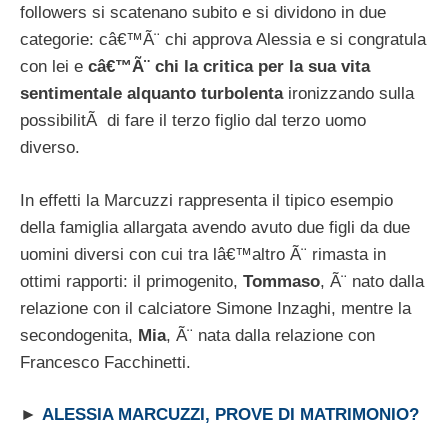
followers si scatenano subito e si dividono in due
categorie: câ€™Ã¨ chi approva Alessia e si congratula
con lei e
câ€™Ã¨ chi la critica per la sua vita
sentimentale alquanto turbolenta
ironizzando sulla
possibilitÃ di fare il terzo figlio dal terzo uomo
diverso.
In effetti la Marcuzzi rappresenta il tipico esempio
della famiglia allargata avendo avuto due figli da due
uomini diversi con cui tra lâ€™altro Ã¨ rimasta in
ottimi rapporti: il primogenito,
Tommaso
, Ã¨ nato dalla
relazione con il calciatore Simone Inzaghi, mentre la
secondogenita,
Mia
, Ã¨ nata dalla relazione con
Francesco Facchinetti.
►
ALESSIA MARCUZZI, PROVE DI MATRIMONIO?