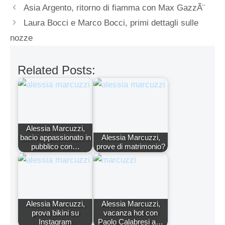
Asia Argento, ritorno di fiamma con Max GazzÃ¨
Laura Bocci e Marco Bocci, primi dettagli sulle
nozze
Related Posts:
Alessia Marcuzzi,
bacio appassionato in
Alessia Marcuzzi,
pubblico con…
prove di matrimonio?
Alessia Marcuzzi,
Alessia Marcuzzi,
prova bikini su
vacanza hot con
Instagram
Paolo Calabresi a…