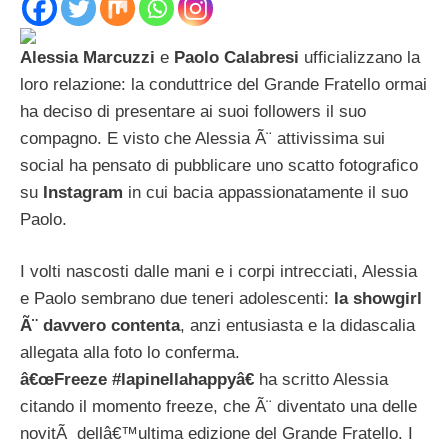
Alessia Marcuzzi
e
Paolo Calabresi
ufficializzano la
loro relazione: la conduttrice del Grande Fratello ormai
ha deciso di presentare ai suoi followers il suo
compagno. E visto che Alessia Ã¨ attivissima sui
social ha pensato di pubblicare uno scatto fotografico
su
Instagram
in cui bacia appassionatamente il suo
Paolo.
I volti nascosti dalle mani e i corpi intrecciati, Alessia
e Paolo sembrano due teneri adolescenti:
la showgirl
Ã¨ davvero contenta
, anzi entusiasta e la didascalia
allegata alla foto lo conferma.
â€œFreeze #lapinellahappyâ€
ha scritto Alessia
citando il momento freeze, che Ã¨ diventato una delle
novitÃ dellâ€™ultima edizione del Grande Fratello. I