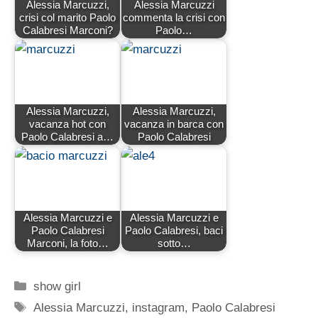
Alessia Marcuzzi,
Alessia Marcuzzi
crisi col marito Paolo
commenta la crisi con
Calabresi Marconi?
Paolo…
Alessia Marcuzzi,
Alessia Marcuzzi,
vacanza hot con
vacanza in barca con
Paolo Calabresi a…
Paolo Calabresi
Alessia Marcuzzi e
Alessia Marcuzzi e
Paolo Calabresi
Paolo Calabresi, baci
Marconi, la foto…
sotto…
Categorie
show girl
Tag
Alessia Marcuzzi
,
instagram
,
Paolo Calabresi