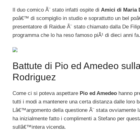
Il duo comico Ã¨ stato infatti ospite di
Amici di Maria 
poâ€™ di scompiglio in studio e soprattutto un bel po
presentatore di Raidue Ã¨ stato chiamato dalla De Fili
programma che lo ha reso famoso piÃ¹ di dieci anni fa
Battute di Pio ed Amedeo sull
Rodriguez
Come ci si poteva aspettare
Pio ed Amedeo
hanno pre
tutti i modi a mantenere una certa distanza dalle loro b
Lâ€™argomento della questione Ã¨ stata ovviamente l
ha inizialmente fatto i complimenti a Stefano per que
sullâ€™intera vicenda.