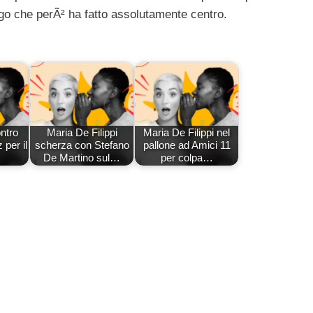
o che perÃ² ha fatto assolutamente centro.
ntro
Maria De Filippi
Maria De Filippi nel
per il
scherza con Stefano
pallone ad Amici 11
De Martino sul…
per colpa…