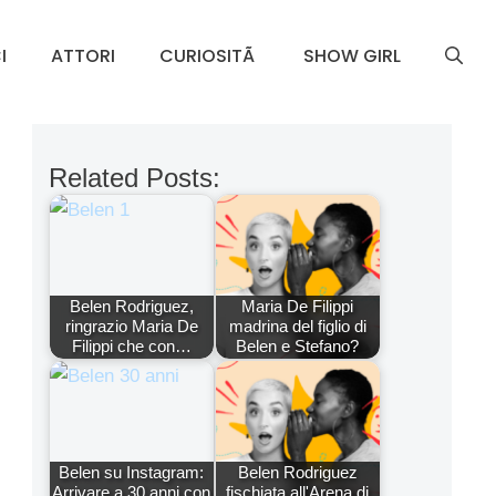
I
ATTORI
CURIOSITÃ
SHOW GIRL
Related Posts:
Belen Rodriguez,
Maria De Filippi
ringrazio Maria De
madrina del figlio di
Filippi che con…
Belen e Stefano?
Belen su Instagram:
Belen Rodriguez
Arrivare a 30 anni con
fischiata all'Arena di