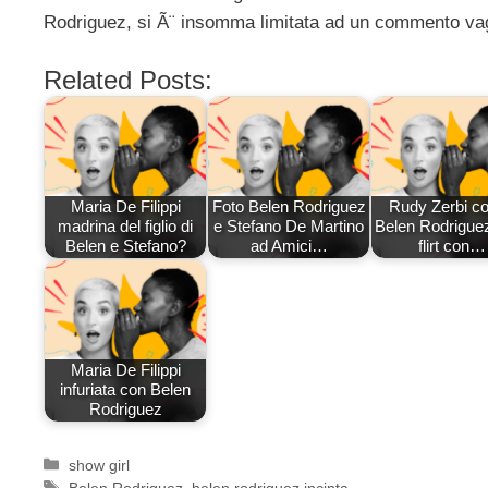
Rodriguez, si Ã¨ insomma limitata ad un commento vag
Related Posts:
Maria De Filippi
Foto Belen Rodriguez
Rudy Zerbi co
madrina del figlio di
e Stefano De Martino
Belen Rodriguez 
Belen e Stefano?
ad Amici…
flirt con…
Maria De Filippi
infuriata con Belen
Rodriguez
Categorie
show girl
Tag
Belen Rodriguez
,
belen rodriguez incinta