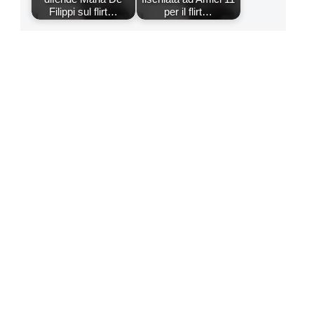
Filippi sul flirt…
per il flirt…