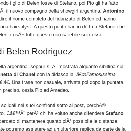
do figlio di Belen fosse di Stefano, poi Pio gli ha fatto
ltÃ il nuovo compagno della showgirl argentina,
Antonino
dire il nome completo del fidanzato di Belen ed hanno
 una hairstilyst. A questo punto hanno detto a Stefano che
elen, cosÃ¬ tutto questo non sarebbe successo.
l di Belen Rodriguez
lla argentina, seppur si Ã¨ mostrata alquanto sibillina sul
netta di Chanel
con la didascalia:
â€œFamosissima
¦â€
. Una frase non casuale, arrivata poi dopo la puntata
en preciso, ossia Pio ed Amedeo.
lidali nei suoi confronti sotto al post, perchÃ©
ato. Câ€™Ã¨ perÃ² chi ha voluto anche difendere
Stefano
cercato di mantenere quanto piÃ¹ possibile le distanze
nte potremo assistere ad un ulteriore replica da parte della