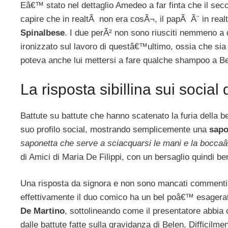
Eâ€™ stato nel dettaglio Amedeo a far finta che il secon
capire che in realtÃ non era cosÃ¬, il papÃ Ã¨ in rea
Spinalbese
. I due perÃ² non sono riusciti nemmeno a 
ironizzato sul lavoro di questâ€™ultimo, ossia che sia
poteva anche lui mettersi a fare qualche shampoo a B
La risposta sibillina sui socia
Battute su battute che hanno scatenato la furia della be
suo profilo social, mostrando semplicemente una
sapo
saponetta che serve a sciacquarsi le mani e la boccaâ€
di Amici di Maria De Filippi, con un bersaglio quindi b
Una risposta da signora e non sono mancati commenti so
effettivamente il duo comico ha un bel poâ€™ esager
De Martino
, sottolineando come il presentatore abbia 
dalle battute fatte sulla gravidanza di Belen. Difficilme