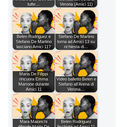
tutte…
Verona (Amici 11)
Belen Rodriguez e
Stefano De Martino
Stefano De Martino
torna ad Amici 13 su
lasciano Amici 11?
richiesta di…
Maria De Filippi
rincuora Emma
Video balletto Belen e
Marrone durante
Stefano all'Arena di
Amici 11
Verona…
Mara Maionchi
Belen Rodriguez
difende Maria De
fischiata ad Amici 11