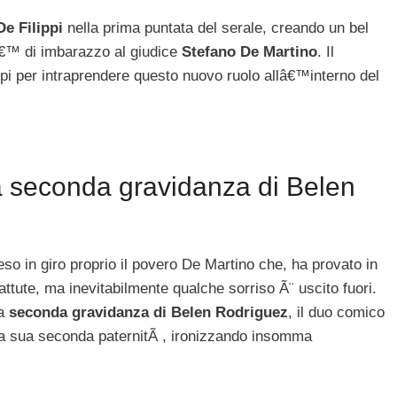
De Filippi
nella prima puntata del serale, creando un bel
â€™ di imbarazzo al giudice
Stefano De Martino
. Il
ppi per intraprendere questo nuovo ruolo allâ€™interno del
.
a seconda gravidanza di Belen
so in giro proprio il povero De Martino che, ha provato in
attute, ma inevitabilmente qualche sorriso Ã¨ uscito fuori.
a
seconda gravidanza di Belen Rodriguez
, il duo comico
sta sua seconda paternitÃ , ironizzando insomma