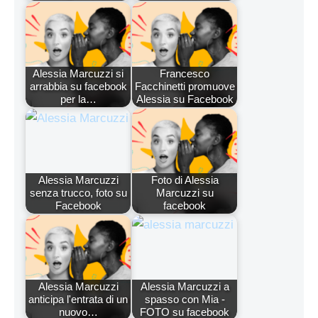
Alessia Marcuzzi si
Francesco
arrabbia su facebook
Facchinetti promuove
per la…
Alessia su Facebook
Alessia Marcuzzi
Foto di Alessia
senza trucco, foto su
Marcuzzi su
Facebook
facebook
Alessia Marcuzzi
Alessia Marcuzzi a
anticipa l'entrata di un
spasso con Mia -
nuovo…
FOTO su facebook