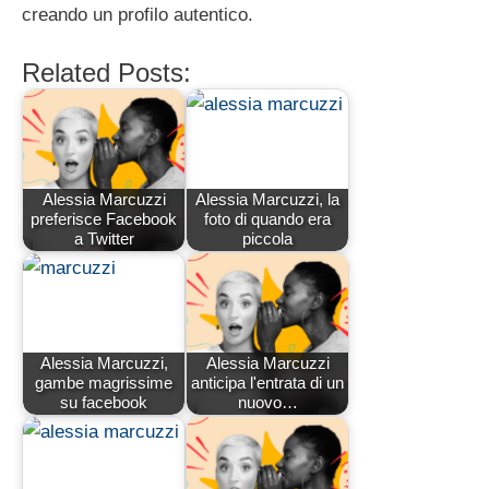
creando un profilo autentico.
Related Posts:
Alessia Marcuzzi
Alessia Marcuzzi, la
preferisce Facebook
foto di quando era
a Twitter
piccola
Alessia Marcuzzi,
Alessia Marcuzzi
gambe magrissime
anticipa l'entrata di un
su facebook
nuovo…