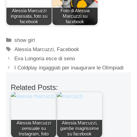
Alessia Marcuzzi
Foto di Alessia
ingrassata, foto su
Marcuzzi su
facebook
facebook
Categorie
show girl
Tag
Alessia Marcuzzi
,
Facebook
Eva Longoria esce di seno
I Coldplay ingaggiati per inaugurare le Olimpiadi
Related Posts:
Alessia Marcuzzi
Alessia Marcuzzi,
sensuale su
gambe magrissime
Instagram, foto
su facebook