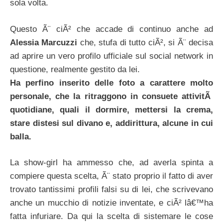
sola volta.
Questo Ã¨ ciÃ² che accade di continuo anche ad
Alessia Marcuzzi
che, stufa di tutto ciÃ², si Ã¨ decisa
ad aprire un vero profilo ufficiale sul social network in
questione, realmente gestito da lei.
Ha perfino inserito delle foto a carattere molto
personale, che la ritraggono in consuete attivitÃ
quotidiane, quali il dormire, mettersi la crema,
stare distesi sul divano e, addirittura, alcune in cui
balla.
La show-girl ha ammesso che, ad averla spinta a
compiere questa scelta, Ã¨ stato proprio il fatto di aver
trovato tantissimi profili falsi su di lei, che scrivevano
anche un mucchio di notizie inventate, e ciÃ² lâ€™ha
fatta infuriare. Da qui la scelta di sistemare le cose