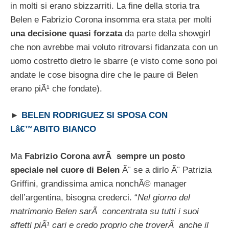
in molti si erano sbizzarriti. La fine della storia tra
Belen e Fabrizio Corona insomma era stata per molti
una decisione quasi forzata
da parte della showgirl
che non avrebbe mai voluto ritrovarsi fidanzata con un
uomo costretto dietro le sbarre (e visto come sono poi
andate le cose bisogna dire che le paure di Belen
erano piÃ¹ che fondate).
►
BELEN RODRIGUEZ SI SPOSA CON
Lâ€™ABITO BIANCO
Ma
Fabrizio Corona avrÃ sempre un posto
speciale nel cuore di Belen
Ã¨ se a dirlo Ã¨ Patrizia
Griffini, grandissima amica nonchÃ© manager
dell’argentina, bisogna crederci. “
Nel giorno del
matrimonio Belen sarÃ concentrata su tutti i suoi
affetti piÃ¹ cari e credo proprio che troverÃ anche il