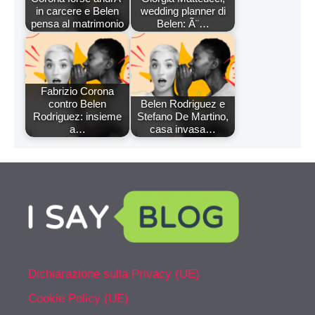
in carcere e Belen
wedding planner di
pensa al matrimonio
Belen: Ã¨…
Fabrizio Corona
contro Belen
Belen Rodriguez e
Rodriguez: insieme
Stefano De Martino,
a…
casa invasa…
Dichiarazione sulla Privacy (UE)
Cookie Policy (UE)