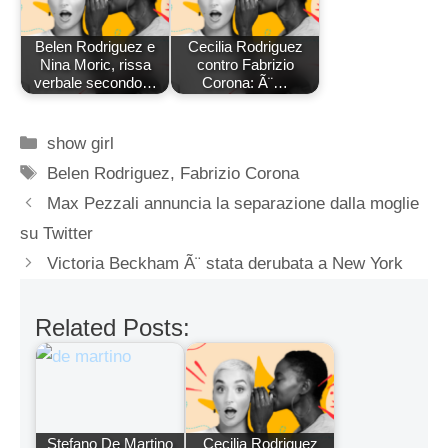
Belen Rodriguez e
Cecilia Rodriguez
Nina Moric, rissa
contro Fabrizio
verbale secondo…
Corona: Ã¨…
Categorie
show girl
Tag
Belen Rodriguez
,
Fabrizio Corona
Max Pezzali annuncia la separazione dalla moglie
su Twitter
Victoria Beckham Ã¨ stata derubata a New York
Related Posts:
Stefano De Martino
Cecilia Rodriguez