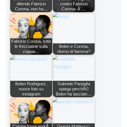
difende Fabrizio
contro Fabrizio
Corona, non ha…
Corona: Ã¨…
Fabrizio Corona, tutte
le frecciatine sulla
Belen e Corona,
coppia…
ritorno di fiamma?
Belen Rodriguez,
Gabriele Parpiglia
nuove foto su
spiega perchÃ©
instagram
Belen ha lasciato…
Corona forse andrÃ
Giorgia Matteucci,