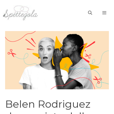
Vai
al
ME
contenuto
Belen Rodriguez