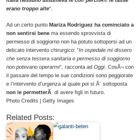
Italia nessuno assumeva le colf perchÃ© le tasse
erano troppo alte
“.
Ad un certo punto
Mariza Rodriguez ha cominciato a
non sentirsi bene
ma essendo sprovvista di
permesso di soggiorno non ha potuto sottoporsi ad un
delicato intervento chirurgico: “
In ospedale mi dissero
che senza tessera sanitaria e permesso di soggiorno
non potevano operarmi
“, racconta ad
Oggi
. CosÃ¬ con
il passare del tempo le sue condizioni sono peggiorate
e l’intervento d’urgenza al quale poi si Ã¨ sottoposta
non le permetterÃ
di avere figli in futuro.
Photo Credits | Getty Images
Related Posts: