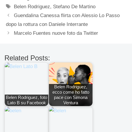
Tag
Belen Rodriguez
,
Stefano De Martino
Guendalina Canessa flirta con Alessio Lo Passo
dopo la rottura con Daniele Interrante
Marcelo Fuentes nuove foto da Twitter
Related Posts:
Belen Rodriguez,
ecco come ho fatto
Belen Rodriguez, foto
pace con Simona
Lato B su Facebook
Ventura