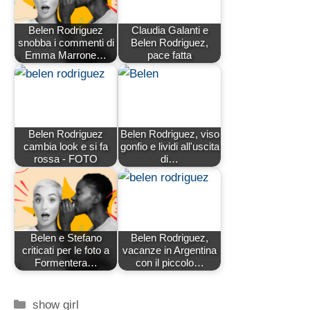
Belen Rodriguez
Claudia Galanti e
snobba i commenti di
Belen Rodriguez,
Emma Marrone…
pace fatta
Belen Rodriguez
Belen Rodriguez, viso
cambia look e si fa
gonfio e lividi all'uscita
rossa - FOTO
di…
Belen e Stefano
Belen Rodriguez,
criticati per le foto a
vacanze in Argentina
Formentera…
con il piccolo…
Categorie
show girl