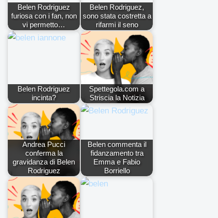
Belen Rodriguez
Belen Rodriguez,
furiosa con i fan, non
sono stata costretta a
vi permetto…
rifarmi il seno
Belen Rodriguez
Spettegola.com a
incinta?
Striscia la Notizia
Andrea Pucci
Belen commenta il
conferma la
fidanzamento tra
gravidanza di Belen
Emma e Fabio
Rodriguez
Borriello