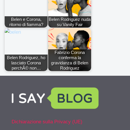
Belen e Corona,
Belen Rodriguez nuda
ritorno di fiamma?
su Vanity Fair
Fabrizio Corona
Belen Rodriguez, ho
conferma la
lasciato Corona
gravidanza di Belen
perchÃ© non…
Rodriguez
Dichiarazione sulla Privacy (UE)