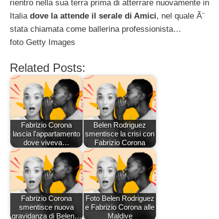
rientro nella sua terra prima di atterrare nuovamente in
Italia
dove la attende il serale di Amici
, nel quale Ã¨
stata chiamata come ballerina professionista…
foto Getty Images
Related Posts:
Fabrizio Corona
Belen Rodriguez
lascia l'appartamento
smentisce la crisi con
dove viveva…
Fabrizio Corona
Fabrizio Corona
Foto Belen Rodriguez
smentisce nuova
e Fabrizio Corona alle
gravidanza di Belen…
Maldive