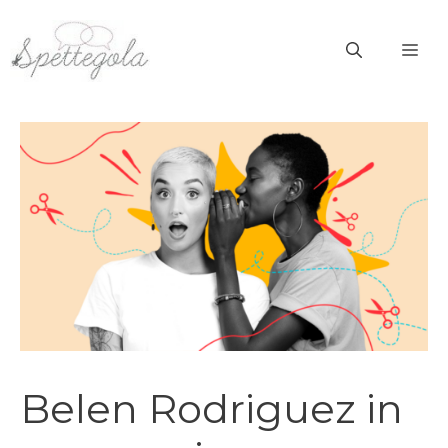
Vai
al
ME
contenuto
Belen Rodriguez in