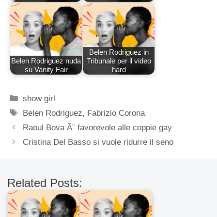
Belen Rodriguez in
Belen Rodriguez nuda
Tribunale per il video
su Vanity Fair
hard
Categorie
show girl
Tag
Belen Rodriguez
,
Fabrizio Corona
Raoul Bova Ã¨ favorevole alle coppie gay
Cristina Del Basso si vuole ridurre il seno
Related Posts: