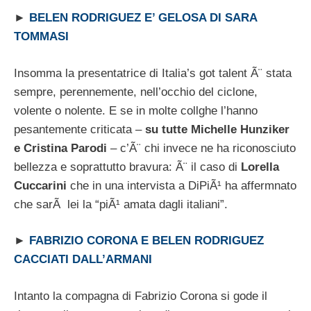
►
BELEN RODRIGUEZ E’ GELOSA DI SARA
TOMMASI
Insomma la presentatrice di Italia’s got talent Ã¨ stata
sempre, perennemente, nell’occhio del ciclone,
volente o nolente. E se in molte collghe l’hanno
pesantemente criticata –
su tutte Michelle Hunziker
e Cristina Parodi
– c’Ã¨ chi invece ne ha riconosciuto
bellezza e soprattutto bravura: Ã¨ il caso di
Lorella
Cuccarini
che in una intervista a DiPiÃ¹ ha affermnato
che sarÃ lei la “piÃ¹ amata dagli italiani”.
►
FABRIZIO CORONA E BELEN RODRIGUEZ
CACCIATI DALL’ARMANI
Intanto la compagna di Fabrizio Corona si gode il