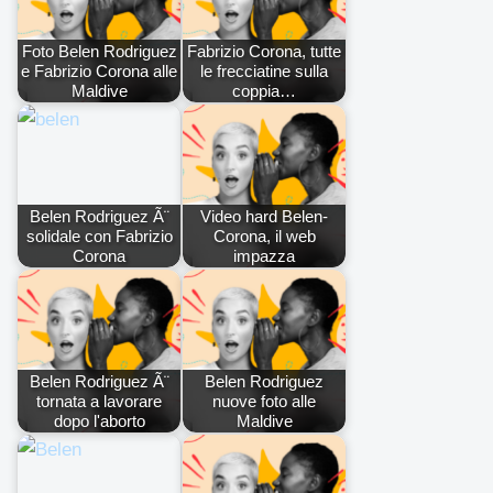
Foto Belen Rodriguez
Fabrizio Corona, tutte
e Fabrizio Corona alle
le frecciatine sulla
Maldive
coppia…
Belen Rodriguez Ã¨
Video hard Belen-
solidale con Fabrizio
Corona, il web
Corona
impazza
Belen Rodriguez Ã¨
Belen Rodriguez
tornata a lavorare
nuove foto alle
dopo l'aborto
Maldive