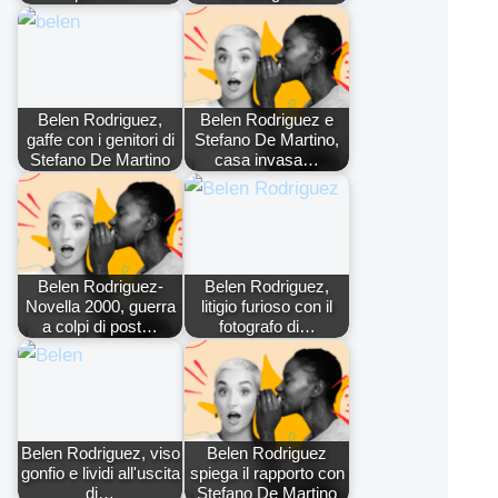
Belen Rodriguez,
Belen Rodriguez e
gaffe con i genitori di
Stefano De Martino,
Stefano De Martino
casa invasa…
Belen Rodriguez-
Belen Rodriguez,
Novella 2000, guerra
litigio furioso con il
a colpi di post…
fotografo di…
Belen Rodriguez, viso
Belen Rodriguez
gonfio e lividi all'uscita
spiega il rapporto con
di…
Stefano De Martino