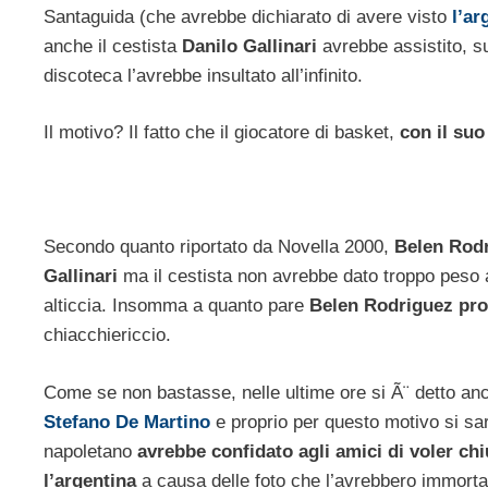
Santaguida (che avrebbe dichiarato di avere visto
l’ar
anche il cestista
Danilo Gallinari
avrebbe assistito, su
discoteca l’avrebbe insultato all’infinito.
Il motivo? Il fatto che il giocatore di basket,
con il suo
Secondo quanto riportato da Novella 2000,
Belen Rodr
Gallinari
ma il cestista non avrebbe dato troppo peso 
alticcia. Insomma a quanto pare
Belen Rodriguez pro
chiacchiericcio.
Come se non bastasse, nelle ultime ore si Ã¨ detto an
Stefano De Martino
e proprio per questo motivo si sar
napoletano
avrebbe confidato agli amici di voler chi
l’argentina
a causa delle foto che l’avrebbero immorta