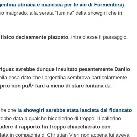
gentina ubriaca e manesca per le vie di Formentera
),
o malgrado, alla serata “fumina” della showgirl che in
 fisico decisamente piazzato
, intralciasse il passaggio.
iguez avrebbe dunque insultato pesantemente Danilo
alla cosa dato che l’argentina sembrava particolarmente
prio non puÃ² fare a meno di stare lontana
dal
che che
la showgirl sarebbe stata lasciata dal fidanzato
ebbe data a qualche bicchierino di troppo. Il ballerino
udere il rapporto fin troppo chiacchierato con
lata in compagnia di Christian Vieri non appena lui aveva