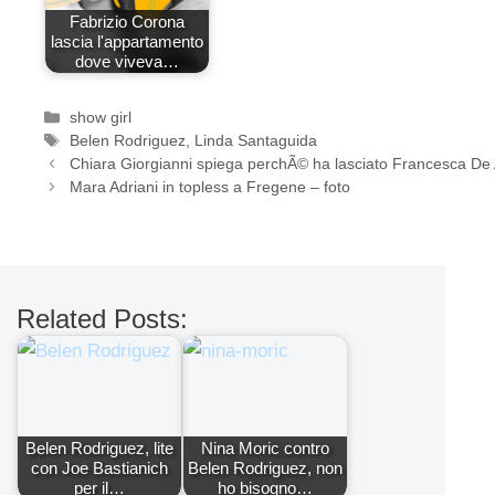
Fabrizio Corona
lascia l'appartamento
dove viveva…
Categorie
show girl
Tag
Belen Rodriguez
,
Linda Santaguida
Chiara Giorgianni spiega perchÃ© ha lasciato Francesca D
Mara Adriani in topless a Fregene – foto
Related Posts:
Belen Rodriguez, lite
Nina Moric contro
con Joe Bastianich
Belen Rodriguez, non
per il…
ho bisogno…