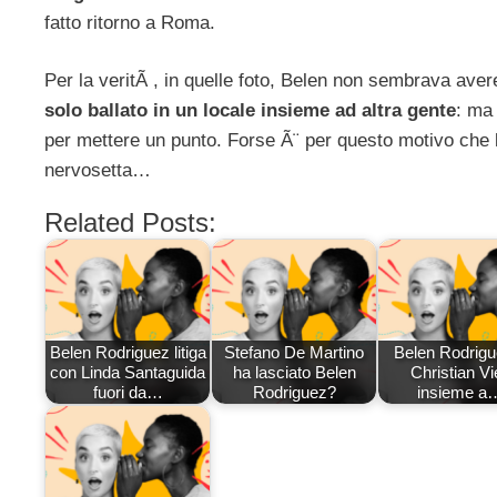
fatto ritorno a Roma.
Per la veritÃ , in quelle foto, Belen non sembrava aver
solo ballato in un locale insieme ad altra gente
: ma
per mettere un punto. Forse Ã¨ per questo motivo che l
nervosetta…
Related Posts:
Belen Rodriguez litiga
Stefano De Martino
Belen Rodrigu
con Linda Santaguida
ha lasciato Belen
Christian Vi
fuori da…
Rodriguez?
insieme a