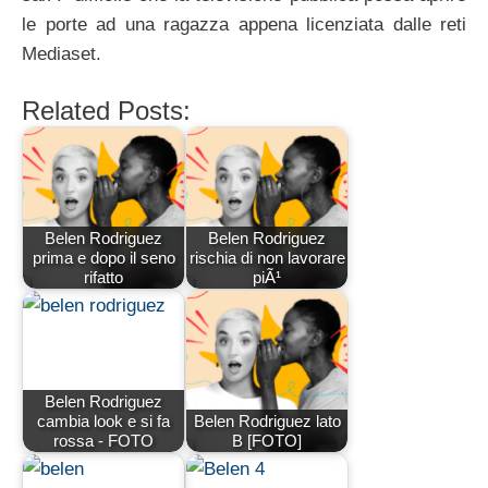
le porte ad una ragazza appena licenziata dalle reti
Mediaset.
Related Posts:
Belen Rodriguez
Belen Rodriguez
prima e dopo il seno
rischia di non lavorare
rifatto
piÃ¹
Belen Rodriguez
cambia look e si fa
Belen Rodriguez lato
rossa - FOTO
B [FOTO]