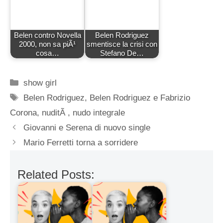
Belen contro Novella
Belen Rodriguez
2000, non sa piÃ¹
smentisce la crisi con
cosa…
Stefano De…
Categorie
show girl
Tag
Belen Rodriguez
,
Belen Rodriguez e Fabrizio
Corona
,
nuditÃ
,
nudo integrale
Giovanni e Serena di nuovo single
Mario Ferretti torna a sorridere
Related Posts: