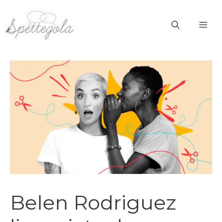
Vai
al
ME
contenuto
Belen Rodriguez