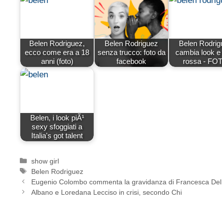
Belen Rodriguez,
Belen Rodriguez
Belen Rodrig
ecco come era a 18
senza trucco: foto da
cambia look e 
anni (foto)
facebook
rossa - FO
Belen, i look piÃ¹
sexy sfoggiati a
Italia's got talent
Categorie
show girl
Tag
Belen Rodriguez
Eugenio Colombo commenta la gravidanza di Francesca Del 
Albano e Loredana Lecciso in crisi, secondo Chi