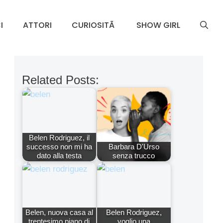
I
ATTORI
CURIOSITÃ
SHOW GIRL
Related Posts:
Belen Rodriguez, il
successo non mi ha
Barbara D'Urso
dato alla testa
senza trucco
Belen, nuova casa al
Belen Rodriguez,
trentesimo piano di
voglio una