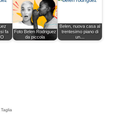
uez
Belen, nuova casa al
si fa
Foto Belen Rodriguez
trentesimo piano di
TO
da piccola
un…
Taglia