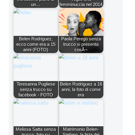
un…
femminuccia nel 2014
Belen Rodriguez,
Paola Perego senza
ecco come era a 15
trucco si presenta
anni (FOTO)
cosÃ¬
Teresanna Pugliese
Belen Rodriguez a 16
senza trucco su
anni, la foto di come
facebook - FOTO
era
Melissa Satta senza
Matrimonio Belen-
trucco, foto su
Stefano, la lista dei