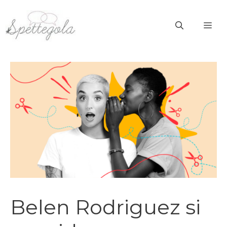
Vai
al
ME
contenuto
Belen Rodriguez si