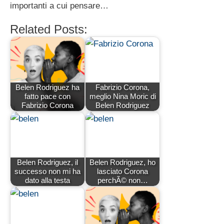
importanti a cui pensare…
Related Posts:
Belen Rodriguez ha
Fabrizio Corona,
fatto pace con
meglio Nina Moric di
Fabrizio Corona
Belen Rodriguez
Belen Rodriguez, il
Belen Rodriguez, ho
successo non mi ha
lasciato Corona
dato alla testa
perchÃ© non…