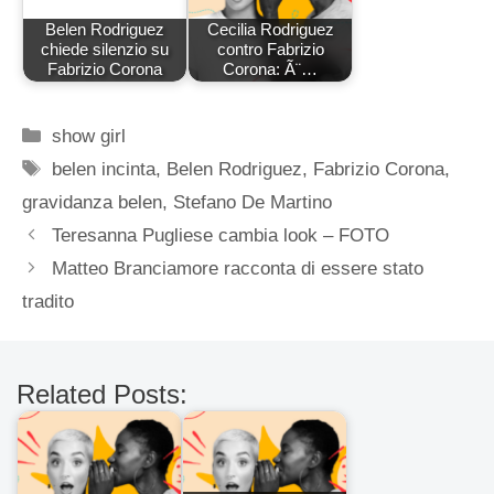
Belen Rodriguez
Cecilia Rodriguez
chiede silenzio su
contro Fabrizio
Fabrizio Corona
Corona: Ã¨…
Categorie
show girl
Tag
belen incinta
,
Belen Rodriguez
,
Fabrizio Corona
,
gravidanza belen
,
Stefano De Martino
Teresanna Pugliese cambia look – FOTO
Matteo Branciamore racconta di essere stato
tradito
Related Posts: