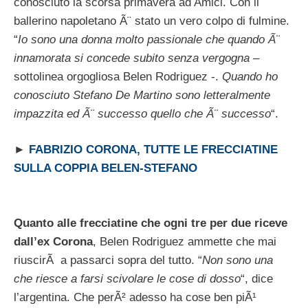
conosciuto la scorsa primavera ad Amici. Con il
ballerino napoletano Ã¨ stato un vero colpo di fulmine.
“
Io sono una donna molto passionale che quando Ã¨
innamorata si concede subito senza vergogna
–
sottolinea orgogliosa Belen Rodriguez -.
Quando ho
conosciuto Stefano De Martino sono letteralmente
impazzita ed Ã¨ successo quello che Ã¨ successo
“.
►
FABRIZIO CORONA, TUTTE LE FRECCIATINE
SULLA COPPIA BELEN-STEFANO
Quanto alle frecciatine che ogni tre per due riceve
dall’ex Corona
, Belen Rodriguez ammette che mai
riuscirÃ a passarci sopra del tutto. “
Non sono una
che riesce a farsi scivolare le cose di dosso
“, dice
l’argentina. Che perÃ² adesso ha cose ben piÃ¹