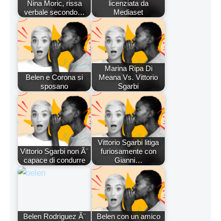
Nina Moric, rissa
licenziata da
verbale secondo…
Mediaset
Marina Ripa Di
Belen e Corona si
Meana Vs. Vittorio
sposano
Sgarbi
Vittorio Sgarbi litiga
Vittorio Sgarbi non Ã¨
furiosamente con
capace di condurre
Gianni…
Belen Rodriguez Ã¨
Belen con un amico