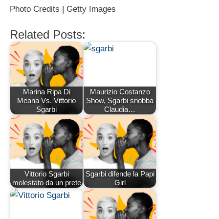
Photo Credits | Getty Images
Related Posts:
Marina Ripa Di
Maurizio Costanzo
Meana Vs. Vittorio
Show, Sgarbi snobba
Sgarbi
Claudia…
Vittorio Sgarbi
Sgarbi difende la Papi
molestato da un prete
Girl