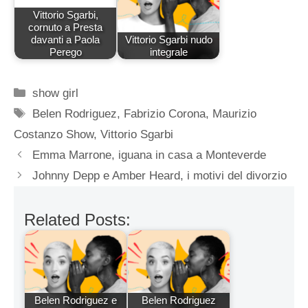
Vittorio Sgarbi,
cornuto a Presta
davanti a Paola
Vittorio Sgarbi nudo
Perego
integrale
Categorie
show girl
Tag
Belen Rodriguez
,
Fabrizio Corona
,
Maurizio
Costanzo Show
,
Vittorio Sgarbi
Emma Marrone, iguana in casa a Monteverde
Johnny Depp e Amber Heard, i motivi del divorzio
Related Posts:
Belen Rodriguez e
Belen Rodriguez