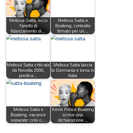
Melissa Satta, ecco
Melissa Satta e
l'anello di
Boateng, contratto
fidanzamento di…
firmato per un…
Melissa Satta criticata
Melissa Satta lascia
da Novella 2000,
la Germania e torna in
predica…
Italia
Melissa Satta e
Kevin Prince Boateng
Boateng, vacanze
scrive una
separate: crisi o…
dichiarazione…