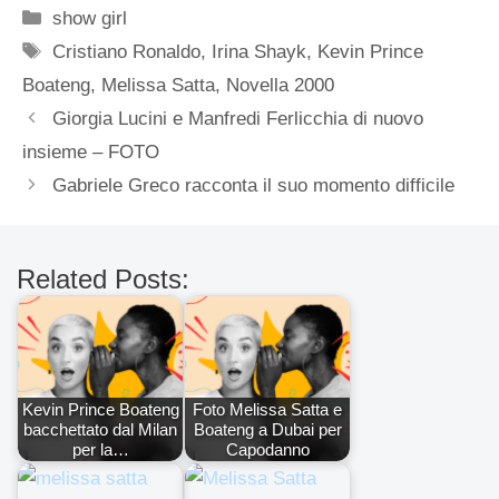
Categorie
show girl
Tag
Cristiano Ronaldo
,
Irina Shayk
,
Kevin Prince
Boateng
,
Melissa Satta
,
Novella 2000
Giorgia Lucini e Manfredi Ferlicchia di nuovo
insieme – FOTO
Gabriele Greco racconta il suo momento difficile
Related Posts:
Kevin Prince Boateng
Foto Melissa Satta e
bacchettato dal Milan
Boateng a Dubai per
per la…
Capodanno