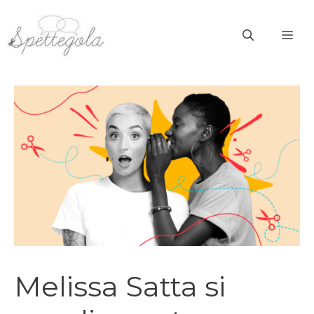
Vai
al
ME
contenuto
Melissa Satta si