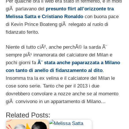
Per qualche ora il web era stato in fermento, e in molti
giÃ parlavano del
presunto flirt all’orizzonte tra
Melissa Satta e Cristiano Ronaldo
con buona pace
di Kevin Prince Boateng giÃ relegato al ruolo di
fidanzato ferito.
Niente di tutto ciÃ², anche perchÃ© la sarda Ã¨
sempre piÃ¹ innamorata del calciatore del Milan e
pochi giorni fa
Ã¨ stata anche paparazzata a Milano
con tanto di anello di fidanzamento al dito
.
Insomma tra la ex velina e il calciatore del Milan le
cose sono serie. Tanto che per il 2013 i due
dovrebbero convolare a nozze anche se al momento
giÃ convivono in un appartamento di Milano…
Related Posts: