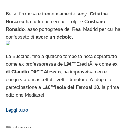
Bella, formosa e tremendamente sexy:
Cristina
Buccino
ha tutti i numeri per colpire
Cristiano
Ronaldo
, asso portoghese del Real Madrid per cui ha
confessato di
avere un debole.
La Buccino, fino a qualche tempo fa nota soprattutto
come ex professoressa de Lâ€™EreditÃ e come
ex
di Claudio Dâ€™Alessio
, ha improvvisamente
conquistato inaspettate vette di notorietÃ dopo la
partecipazione a
Lâ€™Isola dei Famosi 10
, la prima
edizione Mediaset.
Leggi tutto
Categorie
show girl