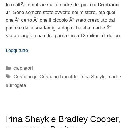
In realtÃ le notizie sulla madre del piccolo
Cristiano
Jr
. Sono sempre state avvolte nel mistero, ma quel
che Ã¨ certo Ã¨ che il piccolo Ã¨ stato cresciuto dal
padre e dalla sua famiglia dopo che alla madre Ã¨
stata elargita una cifra pari a circa 12 milioni di dollari.
Leggi tutto
Categorie
calciatori
Tag
Cristiano jr
,
Cristiano Ronaldo
,
Irina Shayk
,
madre
surrogata
Irina Shayk e Bradley Cooper,