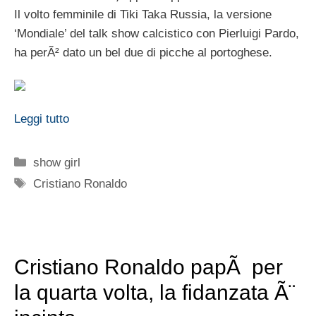
Il volto femminile di Tiki Taka Russia, la versione
‘Mondiale’ del talk show calcistico con Pierluigi Pardo,
ha perÃ² dato un bel due di picche al portoghese.
Leggi tutto
Categorie
show girl
Tag
Cristiano Ronaldo
Cristiano Ronaldo papÃ per
la quarta volta, la fidanzata Ã¨