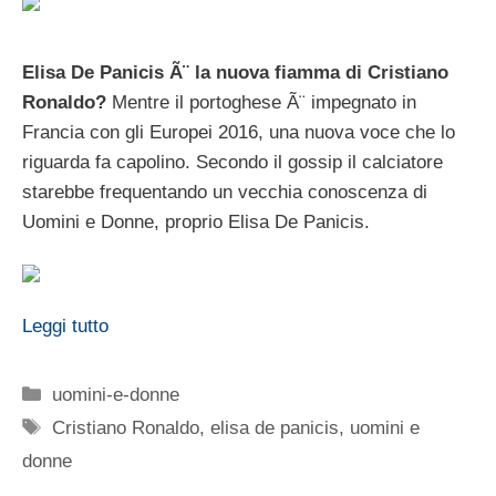
Elisa De Panicis Ã¨ la nuova fiamma di Cristiano
Ronaldo?
Mentre il portoghese Ã¨ impegnato in
Francia con gli Europei 2016, una nuova voce che lo
riguarda fa capolino. Secondo il gossip il calciatore
starebbe frequentando un vecchia conoscenza di
Uomini e Donne, proprio Elisa De Panicis.
Leggi tutto
Categorie
uomini-e-donne
Tag
Cristiano Ronaldo
,
elisa de panicis
,
uomini e
donne