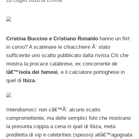
28 Luglio 2016
di
Emma
Cristina Buccino e Cristiano Ronaldo
hanno un flirt
in corso? A scatenare le chiacchiere Ã¨ stato
sufficiente uno scatto pubblicato dalla rivista Chi che
mostra la procace calabrese, ex concorrente de
lâ€™isola dei famosi
, e il calciatore portoghese in
quel di
Ibiza
.
Intendiamoci: non câ€™Ã¨ alcuno scatto
compromettente, ma delle semplici foto che mostrano
la presunta coppia a cena in quel di Ibiza, meta
prediletta di vip e celebrities (spesso) allâ€™agognata