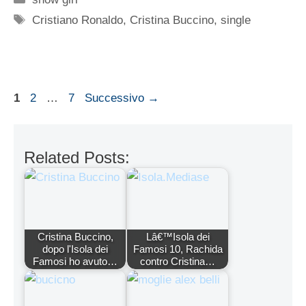
Tag
Cristiano Ronaldo
,
Cristina Buccino
,
single
Pagina
Pagina
Pagina
1
2
…
7
Successivo
→
Related Posts:
Cristina Buccino,
Lâ€™Isola dei
dopo l'Isola dei
Famosi 10, Rachida
Famosi ho avuto…
contro Cristina…