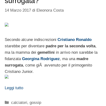
surrogata?
14 Marzo 2017
di
Eleonora Costa
Secondo alcune indiscrezioni
Cristiano Ronaldo
starebbe per diventare
padre per la seconda volta
,
ma la mamma dei
gemellini
in arrivo non sarebbe la
fidanzata
Georgina Rodriguez
, ma una
madre
surrogata
, come giÃ avvenuto per il primogenito
Cristiano Junior.
Leggi tutto
Categorie
calciatori
,
gossip