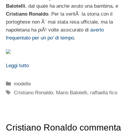
Balotelli
, dal quale ha anche avuto una bambina, e
Cristiano Ronaldo
. Per la veritÃ la storia con il
portoghese non Ã¨ mai stata resa ufficiale, ma la
napoletana ha piÃ¹ volte assicurato di
averlo
frequentato per un po’ di tempo
.
Leggi tutto
Categorie
modelle
Tag
Cristiano Ronaldo
,
Mario Balotelli
,
raffaella fico
Cristiano Ronaldo commenta