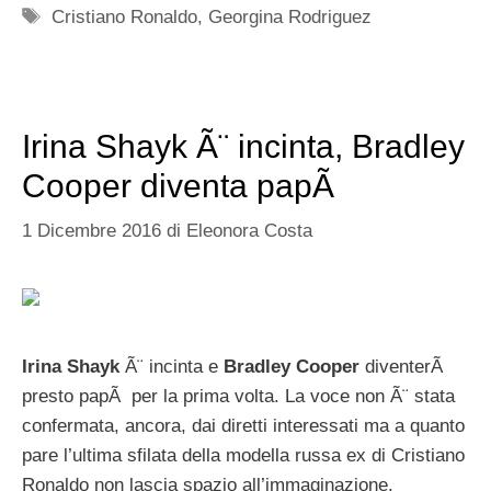
Tag
Cristiano Ronaldo
,
Georgina Rodriguez
Irina Shayk Ã¨ incinta, Bradley
Cooper diventa papÃ
1 Dicembre 2016
di
Eleonora Costa
Irina Shayk
Ã¨ incinta e
Bradley Cooper
diventerÃ
presto papÃ per la prima volta. La voce non Ã¨ stata
confermata, ancora, dai diretti interessati ma a quanto
pare l’ultima sfilata della modella russa ex di Cristiano
Ronaldo non lascia spazio all’immaginazione.