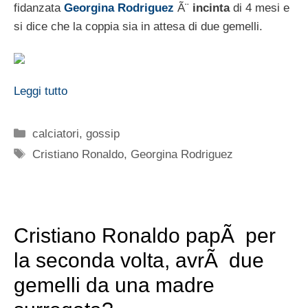
fidanzata
Georgina Rodriguez
Ã¨
incinta
di 4 mesi e
si dice che la coppia sia in attesa di due gemelli.
Leggi tutto
Categorie
calciatori
,
gossip
Tag
Cristiano Ronaldo
,
Georgina Rodriguez
Cristiano Ronaldo papÃ per
la seconda volta, avrÃ due
gemelli da una madre