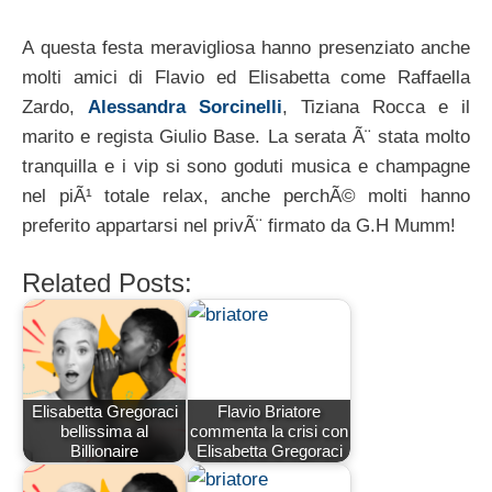
A questa festa meravigliosa hanno presenziato anche
molti amici di Flavio ed Elisabetta come Raffaella
Zardo,
Alessandra Sorcinelli
, Tiziana Rocca e il
marito e regista Giulio Base. La serata Ã¨ stata molto
tranquilla e i vip si sono goduti musica e champagne
nel piÃ¹ totale relax, anche perchÃ© molti hanno
preferito appartarsi nel privÃ¨ firmato da G.H Mumm!
Related Posts:
Elisabetta Gregoraci
Flavio Briatore
bellissima al
commenta la crisi con
Billionaire
Elisabetta Gregoraci