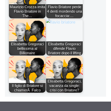
Maurizio Crozza imita
Flavio Briatore perde
Flavio Briatore in
4 denti mordendo una
The…
focaccia:…
Elisabetta Gregoraci
Elisabetta Gregoraci
bellissima al
difende Flavio
Billionaire
Briatore dopo il lifting
Elisabetta Gregoraci,
Il figlio di Briatore si
vacanza da single:
chiamerÃ Falco
crisi con Briatore?