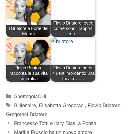
Flavio Briatore, ecco
I Briatore a Forte dei
come sono i rapporti
Marmi
con…
Flavio Briatore
Flavio Briatore perde
racconta la sua vita
4 denti mordendo una
smeralda
focaccia:…
Categorie
SpettegolaCHI
Tag
Billionaire
,
Elisabetta Gregoraci
,
Flavio Briatore
,
Gregoraci Briatore
Francesco Totti e Ilary Blasi a Ponza
Marika Fruscio ha un nuovo amore