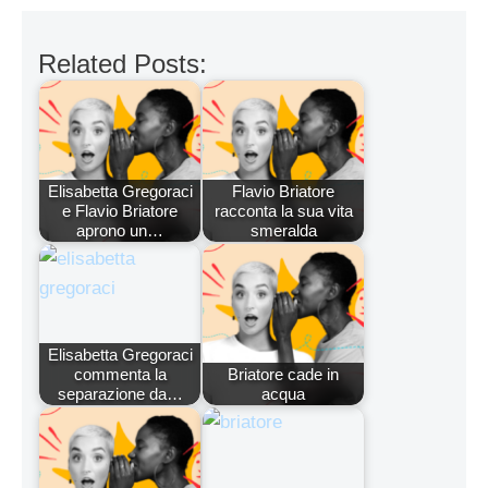
Related Posts:
Elisabetta Gregoraci
Flavio Briatore
e Flavio Briatore
racconta la sua vita
aprono un…
smeralda
Elisabetta Gregoraci
commenta la
Briatore cade in
separazione da…
acqua