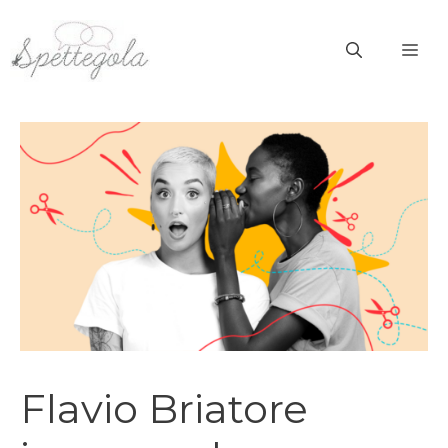
Vai
al
ME
contenuto
Flavio Briatore