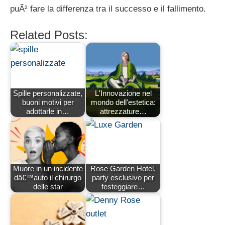
puÃ² fare la differenza tra il successo e il fallimento.
Related Posts:
Spille personalizzate,
L'Innovazione nel
buoni motivi per
mondo dell'estetica:
adottarle in…
attrezzature…
Muore in un incidente
Rose Garden Hotel,
dâ€™auto il chirurgo
party esclusivo per
delle star
festeggiare…