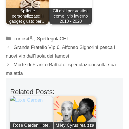
Spillette
Gli abiti per vestirsi
personalizzate: il
come i vip inverno
gadget giusto per…
2019 - 2020
Categorie
curiositÃ
,
SpettegolaCHI
Grande Fratello Vip 6, Alfonso Signorini pesca i
nuovi vip dall’Isola dei famosi
Morte di Franco Battiato, speculazioni sulla sua
malattia
Related Posts:
Rose Garden Hotel,
Miley Cyrus realizza