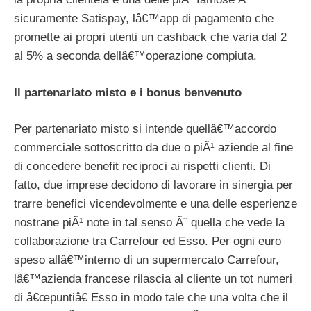
sicuramente Satispay, lâ€™app di pagamento che
promette ai propri utenti un cashback che varia dal 2
al 5% a seconda dellâ€™operazione compiuta.
Il partenariato misto e i bonus benvenuto
Per partenariato misto si intende quellâ€™accordo
commerciale sottoscritto da due o piÃ¹ aziende al fine
di concedere benefit reciproci ai rispetti clienti. Di
fatto, due imprese decidono di lavorare in sinergia per
trarre benefici vicendevolmente e una delle esperienze
nostrane piÃ¹ note in tal senso Ã¨ quella che vede la
collaborazione tra Carrefour ed Esso. Per ogni euro
speso allâ€™interno di un supermercato Carrefour,
lâ€™azienda francese rilascia al cliente un tot numeri
di â€œpuntiâ€ Esso in modo tale che una volta che il