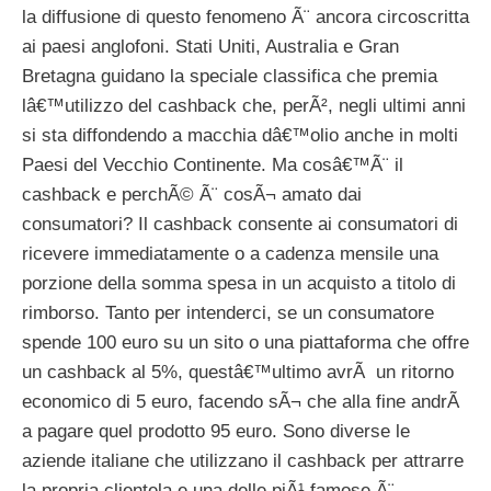
la diffusione di questo fenomeno Ã¨ ancora circoscritta
ai paesi anglofoni. Stati Uniti, Australia e Gran
Bretagna guidano la speciale classifica che premia
lâ€™utilizzo del cashback che, perÃ², negli ultimi anni
si sta diffondendo a macchia dâ€™olio anche in molti
Paesi del Vecchio Continente. Ma cosâ€™Ã¨ il
cashback e perchÃ© Ã¨ cosÃ¬ amato dai
consumatori? Il cashback consente ai consumatori di
ricevere immediatamente o a cadenza mensile una
porzione della somma spesa in un acquisto a titolo di
rimborso. Tanto per intenderci, se un consumatore
spende 100 euro su un sito o una piattaforma che offre
un cashback al 5%, questâ€™ultimo avrÃ un ritorno
economico di 5 euro, facendo sÃ¬ che alla fine andrÃ
a pagare quel prodotto 95 euro. Sono diverse le
aziende italiane che utilizzano il cashback per attrarre
la propria clientela e una delle piÃ¹ famose Ã¨