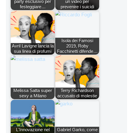
party esclusivo per
un video per
festeggiare…
prevenire i suicidi
Isola dei Famosi
Avril Lavigne lancia la
2019, Roby
sua linea di profumi
Facchinetti difende…
Melissa Satta super
Terry Richardson
sexy a Milano
accusato di molestie
L'Innovazione nel
Gabriel Garko, come