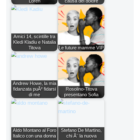
Loren
causa del dolore
Amici 14, scintille tra
Kledi Kladiu e Natalia
Titova
Le future mamme VIP
Andrew Howe, la mia
fidanzata puÃ² fidarsi
Rosolino-Titova
di me
presentano Sofia
Aldo Montano al Foro
Stefano De Martino,
Italico con una donna
chi Ã¨ la nuova