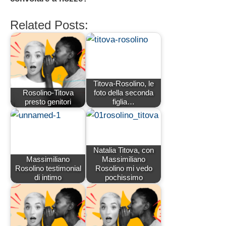
Related Posts:
Titova-Rosolino, le
Rosolino-Titova
foto della seconda
presto genitori
figlia…
Natalia Titova, con
Massimiliano
Massimiliano
Rosolino testimonial
Rosolino mi vedo
di intimo
pochissimo