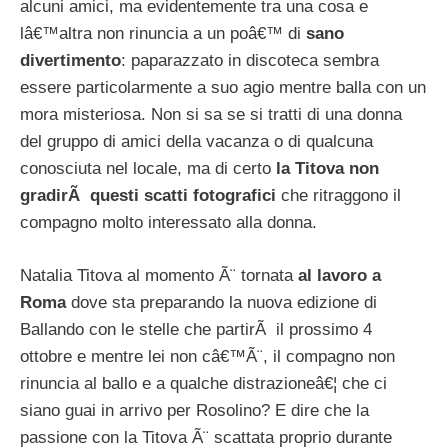
alcuni amici, ma evidentemente tra una cosa e
lâ€™altra non rinuncia a un poâ€™ di
sano
divertimento
: paparazzato in discoteca sembra
essere particolarmente a suo agio mentre balla con un
mora misteriosa. Non si sa se si tratti di una donna
del gruppo di amici della vacanza o di qualcuna
conosciuta nel locale, ma di certo
la Titova non
gradirÃ questi scatti fotografici
che ritraggono il
compagno molto interessato alla donna.
Natalia Titova al momento Ã¨ tornata
al lavoro a
Roma
dove sta preparando la nuova edizione di
Ballando con le stelle che partirÃ il prossimo 4
ottobre e mentre lei non câ€™Ã¨, il compagno non
rinuncia al ballo e a qualche distrazioneâ€¦ che ci
siano guai in arrivo per Rosolino? E dire che la
passione con la Titova Ã¨ scattata proprio durante