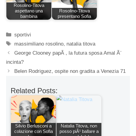
Rosolino-Titova
aspettano una
Rosolino-Titova
bambina
presentano Sofia
Categorie
sportivi
Tag
massimiliano rosolino
,
natalia titova
George Clooney papÃ , la futura sposa Amal Ã¨
incinta?
Belen Rodriguez, ospite non gradita a Venezia 71
Related Posts:
Silvio Berlusconi a
Natalia Titova, non
colazione con Sofia
posso piÃ¹ ballare a