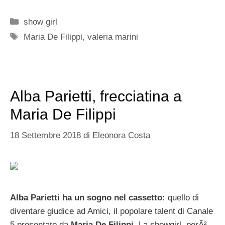
Categorie
show girl
Tag
Maria De Filippi
,
valeria marini
Alba Parietti, frecciatina a
Maria De Filippi
18 Settembre 2018
di
Eleonora Costa
Alba Parietti ha un sogno nel cassetto:
quello di
diventare giudice ad Amici, il popolare talent di Canale
5 presentato da
Maria De Filippi.
La showgirl, perÃ²,