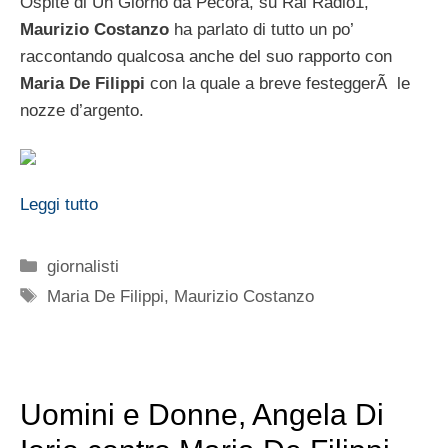
Ospite di Un Giorno da Pecora, su Rai Radio1,
Maurizio Costanzo
ha parlato di tutto un po’
raccontando qualcosa anche del suo rapporto con
Maria De Filippi
con la quale a breve festeggerÃ le
nozze d’argento.
Leggi tutto
Categorie
giornalisti
Tag
Maria De Filippi
,
Maurizio Costanzo
Uomini e Donne, Angela Di