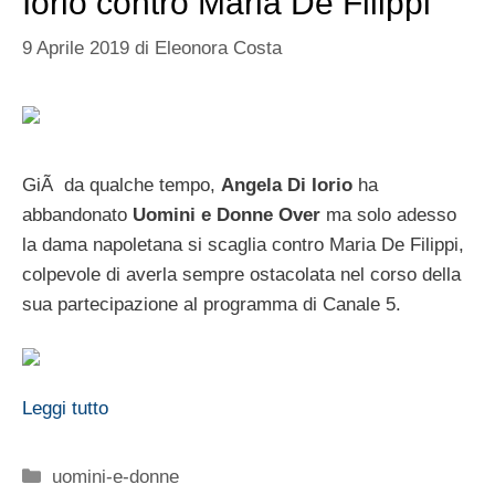
Iorio contro Maria De Filippi
9 Aprile 2019
di
Eleonora Costa
GiÃ da qualche tempo,
Angela Di Iorio
ha
abbandonato
Uomini e Donne Over
ma solo adesso
la dama napoletana si scaglia contro Maria De Filippi,
colpevole di averla sempre ostacolata nel corso della
sua partecipazione al programma di Canale 5.
Leggi tutto
Categorie
uomini-e-donne