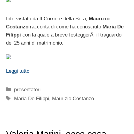
Intervistato da Il Corriere della Sera,
Maurizio
Costanzo
racconta di come ha conosciuto
Maria De
Filippi
con la quale a breve festeggerÃ il traguardo
dei 25 anni di matrimonio.
Leggi tutto
Categorie
presentatori
Tag
Maria De Filippi
,
Maurizio Costanzo
Valeria Marini, ecco cosa