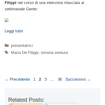
Filippi
nel corso di una intervista rilasciata al
settimanale Gente:
Leggi tutto
Categorie
presentatrici
Tag
Maria De Filippi
,
simona ventura
Pagina
Pagina
Pagina
Pagina
←
Precedente
1
2
3
…
36
Successivo
→
Related Posts: