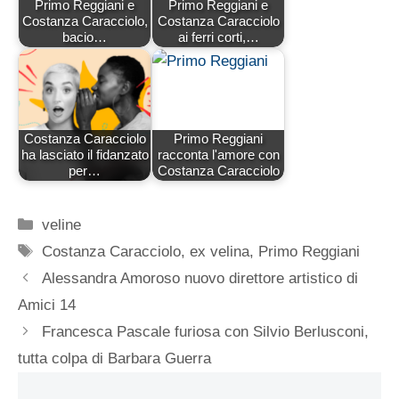
Primo Reggiani e
Primo Reggiani e
Costanza Caracciolo,
Costanza Caracciolo
bacio…
ai ferri corti,…
Costanza Caracciolo
Primo Reggiani
ha lasciato il fidanzato
racconta l'amore con
per…
Costanza Caracciolo
Categorie
veline
Tag
Costanza Caracciolo
,
ex velina
,
Primo Reggiani
Alessandra Amoroso nuovo direttore artistico di
Amici 14
Francesca Pascale furiosa con Silvio Berlusconi,
tutta colpa di Barbara Guerra