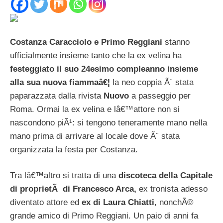
Costanza Caracciolo e Primo Reggiani
stanno
ufficialmente insieme tanto che la ex velina ha
festeggiato il suo 24esimo compleanno insieme
alla sua nuova fiammaâ€¦
la neo coppia Ã¨ stata
paparazzata dalla rivista
Nuovo
a passeggio per
Roma. Ormai la ex velina e lâ€™attore non si
nascondono piÃ¹: si tengono teneramente mano nella
mano prima di arrivare al locale dove Ã¨ stata
organizzata la festa per Costanza.
Tra lâ€™altro si tratta di una
discoteca della Capitale
di proprietÃ di Francesco Arca,
ex tronista adesso
diventato attore ed
ex di Laura Chiatti
, nonchÃ©
grande amico di Primo Reggiani. Un paio di anni fa