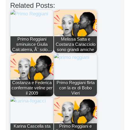
Related Posts:
Primo Reggiani
Melissa Satta e
sminuisce Giulia
Costanza Caracciolo
Calcaterra, Ã¨ solo…
sono grandi amiche
Costanza e Federica
Primo Reggiani flirta
confermate veline per
con la ex di Bobo
il 2009
Vieri
Karina Cascella sta
Primo Reggiani e