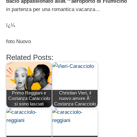
bacio appassionato allâ€™aeroporto di Fiumicino
in partenza per una romantica vacanza…
ï¿¼
foto Nuovo
Related Posts:
Primo Reggiani e
Christian Vieri, il
Costanza Caracciolo
nuovo amore Ã¨
si sono lasciati
Costanza Caracciolo