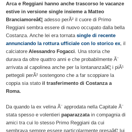
Arca e Reggiani hanno anche trascorso le vacanze
estive in versione single insieme a Matteo
Branciamoreâ€¦
adesso perÃ² il cuore di Primo
Reggiani sembra essere di nuovo occupato dalla bella
Costanza. Anche lei era tornata
single di recente
annunciando la rottura ufficiale con lo storico ex
, il
calciatore
Alessandro Fogacci
. Una storia che
durava da oltre quattro anni e che probabilmente Ã¨
arrivata al capolinea anche per la lontananzaâ€¦ i piÃ¹
pettegoli perÃ² sostengono che a far scoppiare la
coppia sia stato
il trasferimento di Costanza a
Roma.
Da quando la ex velina Ã¨ approdata nella Capitale Ã¨
stata spesso e volentieri
paparazzata
in compagnia di
amici tra cui lo stesso Primo Reggiani da cui
sembrava sempre essere particolarmente presaâ€¦ lui